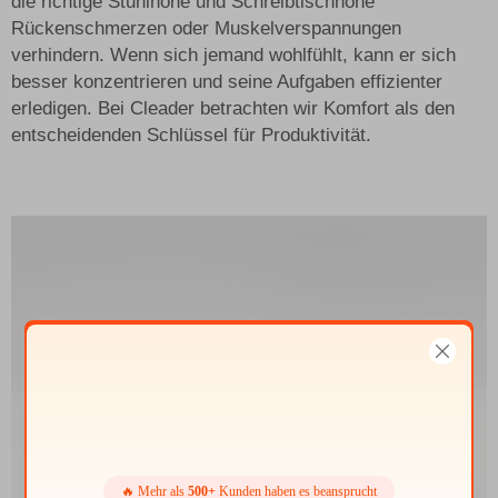
die richtige Stuhlhöhe und Schreibtischhöhe
Rückenschmerzen oder Muskelverspannungen
verhindern. Wenn sich jemand wohlfühlt, kann er sich
besser konzentrieren und seine Aufgaben effizienter
erledigen. Bei Cleader betrachten wir Komfort als den
entscheidenden Schlüssel für Produktivität.
🔥 Mehr als
500+
Kunden haben es beansprucht