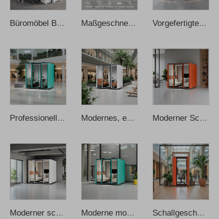
Büromöbel Bürostuhl Schreibtische kleiner Bürotisch
Maßgeschneiderter professioneller Schallmesser schallisolierte Kabine Pod Musik-Kabine
Vorgefertigte Schlafkabine Intelligente schallisolierte tragbare Schlaf-Pods
Professionelle, exekutive, langlebige Privatsphäre-Meeting-Kabine, schallgedämmt
Modernes, exekutives, privates Meeting-Pod, langlebiges Aluminiumlegierungs-oval, faltbar
Moderner Schallschutzkiosk mit Aluminiumrahmen und beweglicher Meeting-Kabine
Moderner schallisolierte Home-Office-Privatsphären-Booth mit Aluminiumrahmen für Büro
Moderne mobile Konferenzkabinen mit Aluminiumrahmen, schallgedämmt, beweglich
Schallgeschützte Bürokabine für Telefonate, akustischer Büropod zum Sprachaufzeichnen