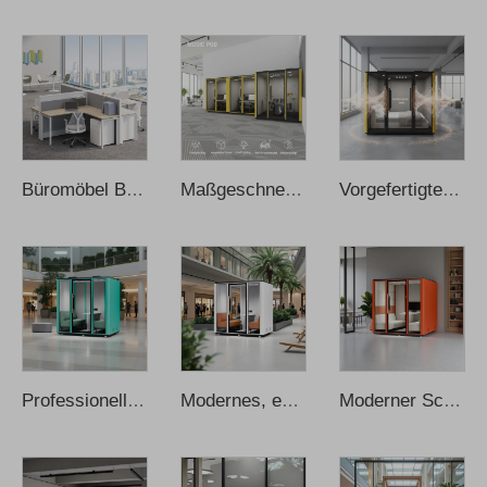
Büromöbel Bürostuhl Schreibtische kleiner Bürotisch
Maßgeschneiderter professioneller Schallmesser schallisolierte Kabine Pod Musik-Kabine
Vorgefertigte Schlafkabine Intelligente schallisolierte tragbare Schlaf-Pods
Professionelle, exekutive, langlebige Privatsphäre-Meeting-Kabine, schallgedämmt
Modernes, exekutives, privates Meeting-Pod, langlebiges Aluminiumlegierungs-oval, faltbar
Moderner Schallschutzkiosk mit Aluminiumrahmen und beweglicher Meeting-Kabine