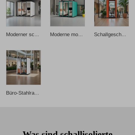
Moderner schallisolierte Home-Office-Privatsphären-Booth mit Aluminiumrahmen für Büro
Moderne mobile Konferenzkabinen mit Aluminiumrahmen, schallgedämmt, beweglich
Schallgeschützte Bürokabine für Telefonate, akustischer Büropod zum Sprachaufzeichnen
Büro-Stahlrahmen-Mobile, multifunktionale, schalldichte Telefonkabine
Was sind schallisolierte