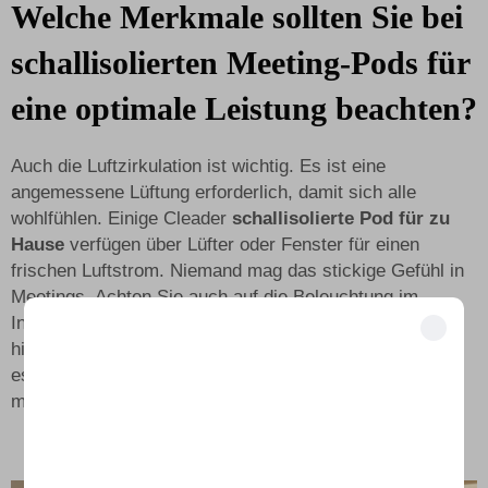
Welche Merkmale sollten Sie bei
schallisolierten Meeting-Pods für
eine optimale Leistung beachten?
Auch die Luftzirkulation ist wichtig. Es ist eine
angemessene Lüftung erforderlich, damit sich alle
wohlfühlen. Einige Cleader
schallisolierte Pod für zu
Hause
verfügen über Lüfter oder Fenster für einen
frischen Luftstrom. Niemand mag das stickige Gefühl in
Meetings. Achten Sie auch auf die Beleuchtung im
Inneren und auf Stromanschlüsse. Gute Beleuchtung
hilft, Dinge klar zu erkennen; Anschlüsse ermöglichen
Exklusive Vorteile freischalten
es, Geräte aufzuladen, ohne den Raum verlassen zu
Schließen Sie sich über 500 Branchenführern an, die ihr Geschäft mit
müssen.
unseren Lösungen transformiert haben.
Von Top-Unternehmen vertraut