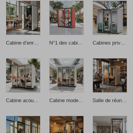
Cabine d’enregistrement professionnelle individuelle, design moderne avec structure en acier, utilisable au bureau, à domicile, en extérieur, à l’école ou dans un appartement, espace intelligent d’apprentissage
N°1 des cabines de bureau modernes : cabine insonorisée avec isolation thermique et acoustique, adaptée au bureau à domicile et aux immeubles de bureaux – conception modulaire, prix de gros
Cabines privées et silencieuses pour bureau, cabines téléphoniques insonorisées, cabines de réunion insonorisées pour bureau, cabine téléphonique, cabine d’enregistrement pour bureau, cabine musicale
Cabine acoustique et insonorisée pour réunions, études ou travail, cabine de réunion pour bureau, cabine insonorisée pour bureau, cabine de réunion pour bureau, cabina de sonido
Cabine moderne de réunion, cabine de travail, cabine téléphonique insonorisée pour bureau, cabine insonorisée, cabine insonorisée pour bureau, cabines téléphoniques pour bureau
Salle de réunion insonorisée, cabine mobile pour bureau, cabine de réunion pour bureau, canapé pour cabines de réunion, cabines de réunion pour bureau, cabines téléphoniques pour bureau