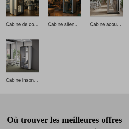
Cabine de confidentialité pour bureau, cabine de bureau insonorisée, cabines téléphoniques privées compactes et modernes en aluminium, cabine de bureau insonorisée, cabine de bureau insonorisée
Cabine silencieuse privée Privacy Silent Pod, cabine de son portable, bureau individuel isolé phoniquement, cabine téléphonique isolée phoniquement, cabine d’enregistrement insonorisée, cabine insonorisée
Cabine acoustique insonorisée moderne pour bureau, conception de cabine de travail portable, cabines préfabriquées pour domicile, cabine d’enregistrement et de téléphone
Cabine insonorisée, cabine privée pour bureau avec suppression du bruit, cabines téléphoniques pour bureau, cabine de réunion pour bureau, cabine insonorisée, cabine téléphonique pour bureau, cabines pour bureau
Où trouver les meilleures offres