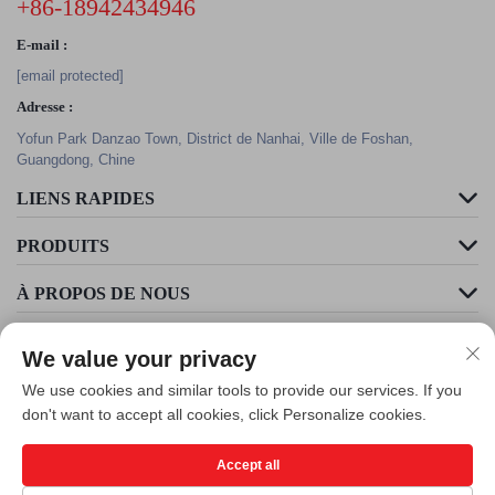
+86-18942434946
E-mail :
[email protected]
Adresse :
Yofun Park Danzao Town, District de Nanhai, Ville de Foshan,
Guangdong, Chine
LIENS RAPIDES
PRODUITS
À PROPOS DE NOUS
We value your privacy
We use cookies and similar tools to provide our services. If you
don't want to accept all cookies, click Personalize cookies.
Accept all
Droit d'auteur © Foshan Cleader Environmental Art Engineering Co., Ltd.
Tous droits réservés -
Politique de confidentialité