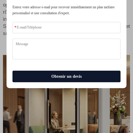
optimale. La méthode d’installation joue également un
Entrez votre adresse e-mail pour recevoir immédiatement un plan tarifaire
rôle crucial : si la cabine n’est pas correctement
personnalisé et une consultation d'expert.
installée, le bruit peut s’infiltrer par les interstices.
Suivez donc attentivement les instructions de montage et
scellez soigneusement toutes les ouvertures.
Obtenir un devis