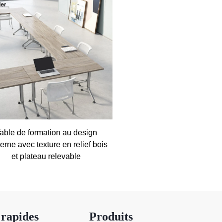
ndustrie qui nous font confiance. Aucun spam,
able de formation au design
rne avec texture en relief bois
et plateau relevable
 rapides
Produits