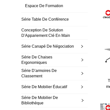
Espace De Formation
Série Table De Conférence
Obtenez votr
Conception De Solution
D'Appariement Clé En Main
Recevez un plan tarifair
d'expert adaptée aux bes
Série Canapé De Négociation
Série De Chaises
Ergonomiques
Série D'armoires De
Classement
T
mo
Série De Mobilier Éducatif
Série De Mobilier De
O
Bibliothèque