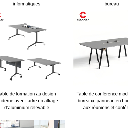
informatiques
bureau
e devis personnalisé
e personnalisé et une consultation
oins de votre entreprise.
able de formation au design
Table de conférence mod
derne avec cadre en alliage
bureaux, panneau en bo
d’aluminium relevable
aux réunions et confé
btenir un devis