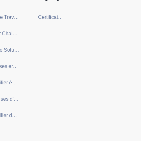
Série Poste de Travail Écran
Certification Entreprise
Série Table et Chaise de Formation
Conception de Solution d'Appariement Clé en Main
Série de chaises ergonomiques
Série de mobilier éducatif
Série de Chaises d'Auditorium
Série de Mobilier de Laboratoire