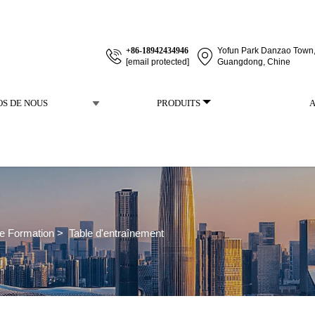
+86-18942434946
Yofun Park Danzao Town, 
[email protected]
Guangdong, Chine
OS DE NOUS
PRODUITS
de Formation
>
Table d'entraînement