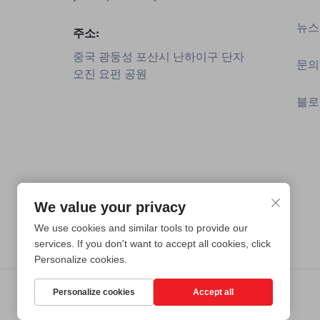
뉴스
주소:
중국 광둥성 포산시 난하이구 단자
문의
오진 요펀 공원
블로
We value your privacy
We use cookies and similar tools to provide our
services. If you don't want to accept all cookies, click
Personalize cookies.
Personalize cookies
Accept all