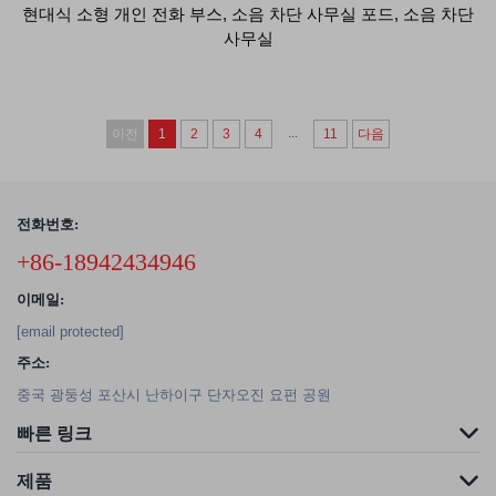
현대식 소형 개인 전화 부스, 소음 차단 사무실 포드, 소음 차단
사무실
...
이전
1
2
3
4
11
다음
전화번호:
+86-18942434946
이메일:
[email protected]
주소:
중국 광둥성 포산시 난하이구 단자오진 요펀 공원
빠른 링크
제품