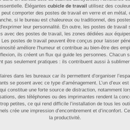
essentielle. Élégantes
cubicle de travail
utilisez des coule
eut comporter des postes de travail en verre et en métal, c
nche, si le bureau est chaleureux ou traditionnel, des post
d'exprimer leur personnalité. En outre, les postes de travai
 mais avec des postes de travail, les zones dédiées aux équipes
 Les postes de travail peuvent être conçus pour laisser pénét
minosité améliore l'humeur et contribue au bien-être des emp
éflexion, ils créent un flux qui guide les personnes. Chacun s
nt pas seulement pratiques : ils contribuent aussi à sublime
laires dans les bureaux car ils permettent d’organiser l’esp
ants se posent avec ce type d’aménagement. L’un d’eux est l
qui constitue une forte source de distraction, notamment lor
ations, des téléphones ou des imprimantes rendent la conce
trop petites, ce qui rend difficile l’installation de tous les 
nels crée une impression d’encombrement et d’inconfort. Cel
la productivité.