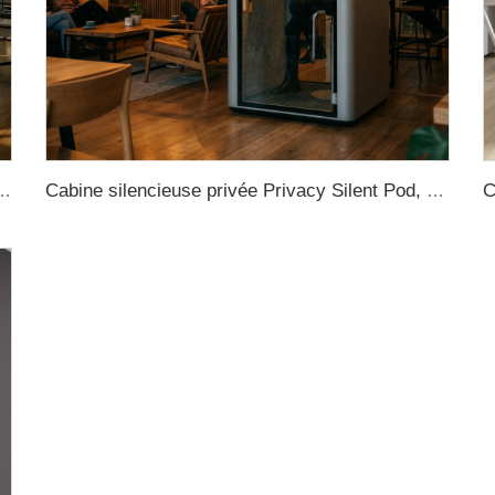
ines téléphoniques privées compactes et modernes en aluminium, cabine de bureau insonorisée, cabine de bureau insonorisée
Cabine silencieuse privée Privacy Silent Pod, cabine de son portable, bureau individuel isolé phoniquement, cabine téléphonique isolée phoniquement, cabine d’enregistrement insonorisée, cabine insonorisée