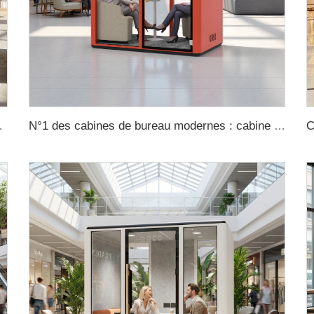
ns un appartement, espace intelligent d’apprentissage
N°1 des cabines de bureau modernes : cabine insonorisée avec isolation thermique et acoustique, adaptée au bureau à domicile et aux immeubles de bureaux – conception modulaire, prix de gros