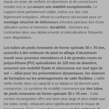
noyau en acier, de renforts en aluminium et de connecteurs
moulés est ce qui
assure une stabilité exceptionnelle.
Le
support reste parfaitement stable, même sur des sols
légèrement irréguliers, offrant la confiance nécessaire pour un
montage sécurisé de téléviseurs
d’écrans précieux lors d’une
utilisation active et intensive.
durabilité
, résistant aux
contraintes liées aux déplacements et relocalisations fréquents
sans dégradation.
Les tubes de pieds innovants de forme spéciale 30 × 70 mm,
associés à des embouts de pied en alliage d’aluminium
moulé sous pression monoblocs et à de grandes roues en
polyuréthane (PU) spécialisées de 120 mm de diamètre,
assurent une mobilité fluide et silencieuse sur tout type de
sol — idéal pour les présentations dynamiques, les séances
de formation ou les aménagements de salle flexibles.
L’utilité
réelle réside dans sa capacité à se déplacer facilement sans
compromis. Le système de mobilité commence par
des tubes
de pieds innovants de forme spéciale 30 × 70 mm
. Cette
section rectangulaire offre une base plus large et plus stable que
les tubes ronds, réduisant ainsi significativement le risque de
basculement. Fixés à ces tubes se trouvent
des embouts de