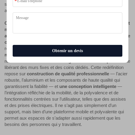
simple, souvent moins coûteuse, qui conserve tous les autres
avantages structurels et fonctionnels.
Conçu pour les espaces collaboratifs modernes, ce support
mobile pour téléviseur redéfinit l’affichage multimédia
adaptable grâce à une construction professionnelle et à une
conception intelligente.
En résumé, le produit constitue une
réponse directe aux besoins des
espaces collaboratifs
Obtenir un devis
modernes
, caractérisés par leur fluidité et leur polyvalence. Il
réussit ainsi
à redéfinir l’affichage multimédia adaptable
en le
libérant des murs fixes et des coins dédiés. Cette redéfinition
repose sur
construction de qualité professionnelle
— l’acier
robuste, l’aluminium et les composants de haute qualité qui
garantissent la fiabilité — et
une conception intelligente
—
l’intégration réfléchie de la mobilité, de la polyvalence et de
fonctionnalités centrées sur l’utilisateur, telles que des assises
et des prises électriques. Il ne s’agit pas simplement d’un
support, mais bien d’une plateforme mobile et polyvalente qui
permet aux espaces de s’adapter aussi rapidement que les
besoins des personnes qui y travaillent.