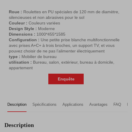
Roue :
Roulettes en PU spéciales de 120 mm de diamètre,
silencieuses et non abrasives pour le sol
Couleur :
Couleurs variées
Design Style :
Moderne
Dimensions :
1000*455*1585
Configuration :
Une petite prise blanche multifonctionnelle
avec prises A+C+ à trois broches, un support TV, et vous
pouvez choisir de ne pas l’alimenter électriquement
type :
Mobilier de bureau
utilisation :
Bureau, salon, extérieur, bureau à domicile,
appartement
Enquête
Description
Spécifications
Applications
Avantages
FAQ
Pr
Description