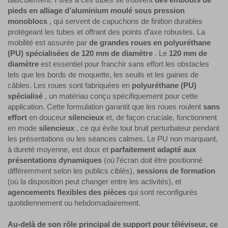
pieds en alliage d’aluminium moulé sous pression
monoblocs
, qui servent de capuchons de finition durables
protégeant les tubes et offrant des points d’axe robustes. La
mobilité est assurée par
de grandes roues en polyuréthane
(PU) spécialisées de 120 mm de diamètre
. Le
120 mm de
diamètre
est essentiel pour franchir sans effort les obstacles
tels que les bords de moquette, les seuils et les gaines de
câbles. Les roues sont fabriquées en
polyuréthane (PU)
spécialisé
, un matériau conçu spécifiquement pour cette
application. Cette formulation garantit que les roues roulent
sans
effort
en douceur
silencieux
et, de façon cruciale, fonctionnent
en mode
silencieux
, ce qui évite tout bruit perturbateur pendant
les présentations ou les séances calmes. Le PU non marquant,
à dureté moyenne, est doux et
parfaitement adapté aux
présentations dynamiques
(où l’écran doit être positionné
différemment selon les publics ciblés),
sessions de formation
(où la disposition peut changer entre les activités), et
agencements flexibles des pièces
qui sont reconfigurés
quotidiennement ou hebdomadairement.
Au-delà de son rôle principal de support pour téléviseur, ce