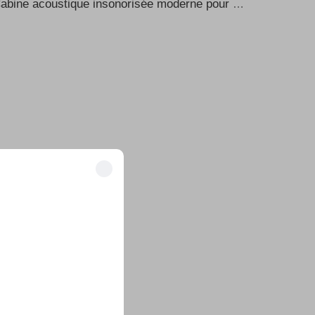
Cabine acoustique insonorisée moderne pour bureau, conception de cabine de travail portable, cabines préfabriquées pour domicile, cabine d’enregistrement et de téléphone