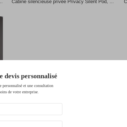
ines téléphoniques privées compactes et modernes en aluminium, cabine de bureau insonorisée, cabine de bureau insonorisée
Cabine silencieuse privée Privacy Silent Pod, cabine de son portable, bureau individuel isolé phoniquement, cabine téléphonique isolée phoniquement, cabine d’enregistrement insonorisée, cabine insonorisée
e devis personnalisé
e personnalisé et une consultation
oins de votre entreprise.