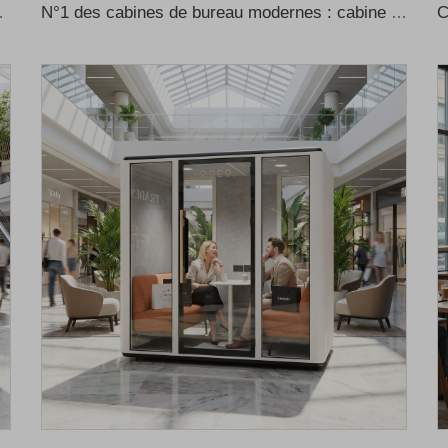
ns un appartement, espace intelligent d’apprentissage
N°1 des cabines de bureau modernes : cabine insonorisée avec isolation thermique et acoustique, adaptée au bureau à domicile et aux immeubles de bureaux – conception modulaire, prix de gros