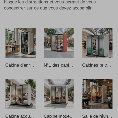
bloque les distractions et vous permet de vous
concentrer sur ce que vous devez accomplir.
Cabine d’enregistrement professionnelle individuelle, design moderne avec structure en acier, utilisable au bureau, à domicile, en extérieur, à l’école ou dans un appartement, espace intelligent d’apprentissage
N°1 des cabines de bureau modernes : cabine insonorisée avec isolation thermique et acoustique, adaptée au bureau à domicile et aux immeubles de bureaux – conception modulaire, prix de gros
Cabines privées et silencieuses pour bureau, cabines téléphoniques insonorisées, cabines de réunion insonorisées pour bureau, cabine téléphonique, cabine d’enregistrement pour bureau, cabine musicale
Cabine acoustique et insonorisée pour réunions, études ou travail, cabine de réunion pour bureau, cabine insonorisée pour bureau, cabine de réunion pour bureau, cabina de sonido
Cabine moderne de réunion, cabine de travail, cabine téléphonique insonorisée pour bureau, cabine insonorisée, cabine insonorisée pour bureau, cabines téléphoniques pour bureau
Salle de réunion insonorisée, cabine mobile pour bureau, cabine de réunion pour bureau, canapé pour cabines de réunion, cabines de réunion pour bureau, cabines téléphoniques pour bureau