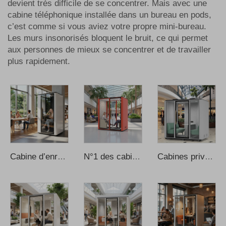
devient très difficile de se concentrer. Mais avec une
cabine téléphonique installée dans un bureau en pods,
c’est comme si vous aviez votre propre mini-bureau.
Les murs insonorisés bloquent le bruit, ce qui permet
aux personnes de mieux se concentrer et de travailler
plus rapidement.
Cabine d’enregistrement professionnelle individuelle, design moderne avec structure en acier, utilisable au bureau, à domicile, en extérieur, à l’école ou dans un appartement, espace intelligent d’apprentissage
N°1 des cabines de bureau modernes : cabine insonorisée avec isolation thermique et acoustique, adaptée au bureau à domicile et aux immeubles de bureaux – conception modulaire, prix de gros
Cabines privées et silencieuses pour bureau, cabines téléphoniques insonorisées, cabines de réunion insonorisées pour bureau, cabine téléphonique, cabine d’enregistrement pour bureau, cabine musicale