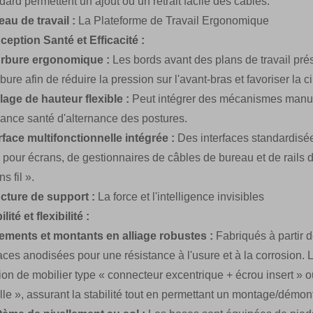
dard permettent un ajout ou un retrait facile des câbles.
eau de travail :
La Plateforme de Travail Ergonomique
eption Santé et Efficacité :
rbure ergonomique :
Les bords avant des plans de travail pr
bure afin de réduire la pression sur l'avant-bras et favoriser la c
age de hauteur flexible :
Peut intégrer des mécanismes manuel
ance santé d'alternance des postures.
rface multifonctionnelle intégrée :
Des interfaces standardisées
 pour écrans, de gestionnaires de câbles de bureau et de rails
s fil ».
ucture de support :
La force et l'intelligence invisibles
lité et flexibilité :
ements et montants en alliage robustes :
Fabriqués à partir 
aces anodisées pour une résistance à l'usure et à la corrosion. 
tion de mobilier type « connecteur excentrique + écrou insert »
lle », assurant la stabilité tout en permettant un montage/démo