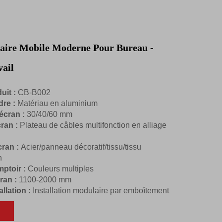
aire Mobile Moderne Pour Bureau -
vail
uit :
CB-B002
dre :
Matériau en aluminium
'écran :
30/40/60 mm
cran :
Plateau de câbles multifonction en alliage
cran :
Acier/panneau décoratif/tissu/tissu
n
ptoir :
Couleurs multiples
ran :
1100-2000 mm
llation :
Installation modulaire par emboîtement