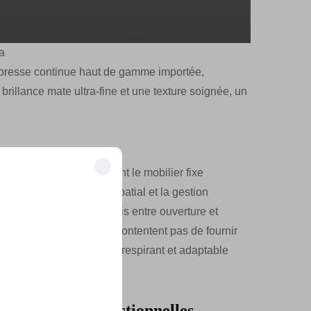
a
r presse continue haut de gamme importée,
illance mate ultra-fine et une texture soignée, un
bureau moderne, dépassant le mobilier fixe
omie, le comportement spatial et la gestion
trouver un équilibre précis entre ouverture et
ficacité et coût. Ils ne se contentent pas de fournir
reau organique, vivant, respirant et adaptable
 innovations fonctionnelles