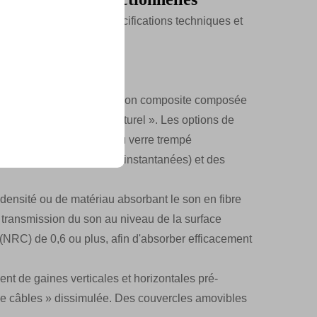
nt en lumière leurs spécifications techniques et
loison »
 présentent une conception composite composée
 couche de renfort structurel ». Les options de
s, aux couleurs riches), du verre trempé
e notes et collaboration instantanées) et des
 densité ou de matériau absorbant le son en fibre
 transmission du son au niveau de la surface
e (NRC) de 0,6 ou plus, afin d'absorber efficacement
t de gaines verticales et horizontales pré-
 de câbles » dissimulée. Des couvercles amovibles