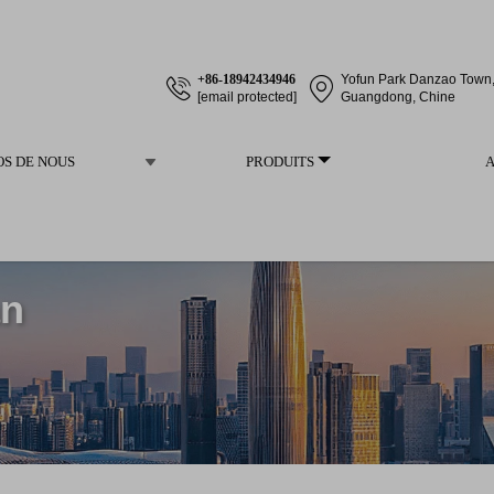
+86-18942434946
Yofun Park Danzao Town, 
[email protected]
Guangdong, Chine
OS DE NOUS
PRODUITS
an