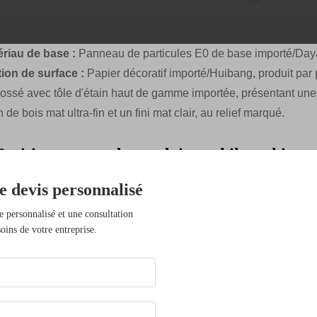
ériau de base :
Panneau de particules E0 de base importé/Day
tion de surface :
Papier décoratif importé/Huibang, produit pa
ssé avec tôle d'étain haut de gamme importée, présentant une br
n de bois mat ultra-fin et un fini mat clair, au relief marqué.
 Positionnement du produit et philosophie
systèmes de poste de travail sont les « unités cellulaires » du 
e devis personnalisé
itionnel pour devenir une solution dynamique fondée sur l'ergon
e personnalisé et une consultation
nisationnelle. La philosophie centrale de conception consiste à 
oins de votre entreprise.
mité, collaboration et concentration, uniformité et individualité, ef
employés un « bureau », mais construisent un écosystème de bu
 l'entreprise.
 Analyse approfondie : Modules principaux et