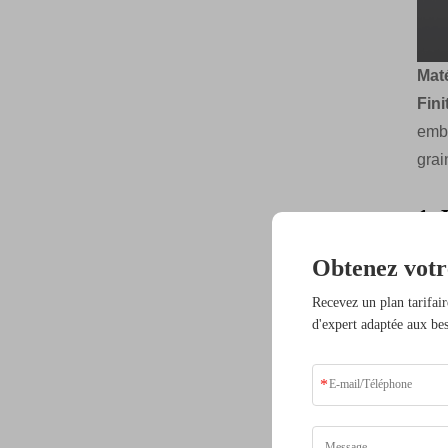
Mat
Fini
embo
grai
1.
Les 
Obtenez votr
trad
Recevez un plan tarifair
orga
d'expert adaptée aux bes
inti
aux 
pour
2.