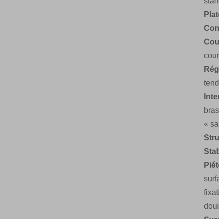
stan
Plat
Conc
Cou
cour
Régl
tend
Inte
bras
« san
Str
Stabi
Piét
surf
fixa
doui