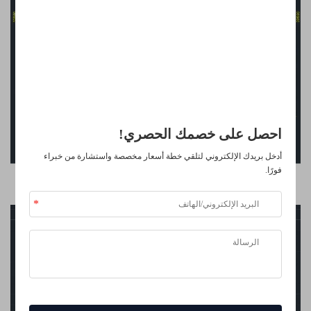
فتح المزايا الحصرية
انضم إلى أكثر من 500 قيادي في الصناعة ممن حوّلوا أعمالهم باستخدام
حلولنا.
موثوق من قبل كبرى الشركات
احصل على خصمك الحصري!
أدخل بريدك الإلكتروني لتلقي خطة أسعار مخصصة واستشارة من خبراء
فورًا.
أثاث مكتب حديث شامل - كبسولة مكتبية