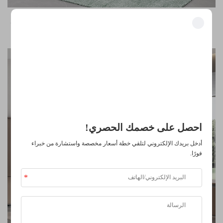
مكتب محطة عمل حديث التصميم، مقاس قياسي، قابل للتعديل، لـ
٢–٦ أشخاص
فتح المزايا الحصرية
انضم إلى أكثر من 500 قيادي في الصناعة ممن حوّلوا أعمالهم باستخدام
حلولنا.
موثوق من قبل كبرى الشركات
احصل على خصمك الحصري!
أدخل بريدك الإلكتروني لتلقي خطة أسعار مخصصة واستشارة من خبراء
فورًا.