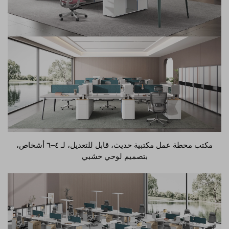
مكتب محطة عمل مكتبية حديث، قابل للتعديل، لـ ٤–٦ أشخاص،
بتصميم لوحي خشبي