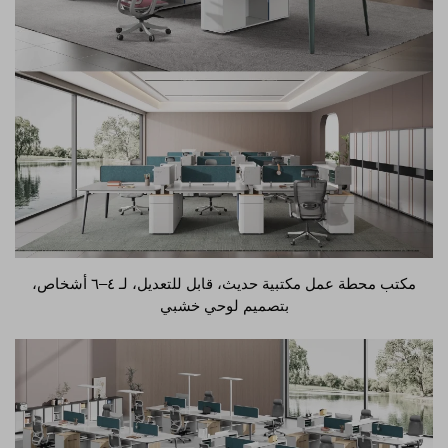
مكتب محطة عمل مكتبية حديث، قابل للتعديل، لـ ٤–٦ أشخاص،
بتصميم لوحي خشبي