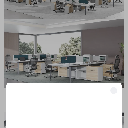
بيع محطات العمل والمكاتب الحديثة التصميم مع خزائن، محطات
فتح المزايا الحصرية
عمل ومكاتب لـ ٢–٦ أشخاص
انضم إلى أكثر من 500 قيادي في الصناعة ممن حوّلوا أعمالهم باستخدام
حلولنا.