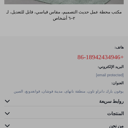
مكتب محطة عمل حديث التصميم، مقاس قياسي، قابل للتعديل، لـ
٢–٦ أشخاص
هاتف:
+86-18942434946
البريد الإلكتروني:
[email protected]
العنوان:
يوفون بارك دانزاو تاون، منطقة نانهاى، مدينة فوشان، قوانغدونغ، الصين
روابط سريعة
المنتجات
من نحن