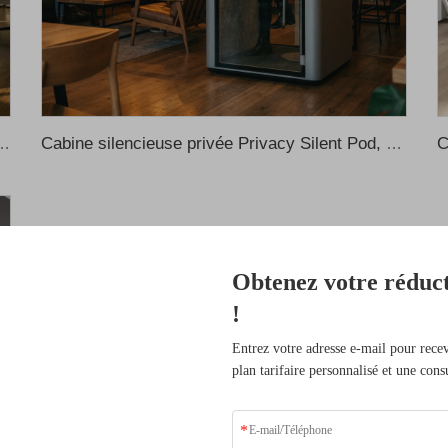
ines téléphoniques privées compactes et modernes en aluminium, cabine de bureau insonorisée, cabine de bureau insonorisée
Cabine silencieuse privée Privacy Silent Pod, cabine de son portable, bureau individuel isolé phoniquement, cabine téléphonique isolée phoniquement, cabine d’enregistrement insonorisée, cabine insonorisée
Obtenez votre réduct
s avantages
!
Entrez votre adresse e-mail pour rec
plan tarifaire personnalisé et une cons
eaders du secteur qui ont
se grâce à nos solutions.