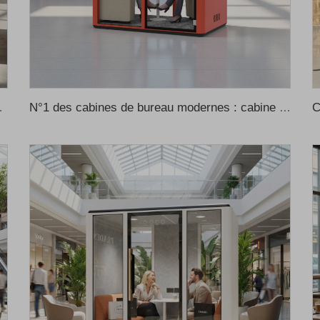
ns un appartement, espace intelligent d’apprentissage
N°1 des cabines de bureau modernes : cabine insonorisée avec isolation thermique et acoustique, adaptée au bureau à domicile et aux immeubles de bureaux – conception modulaire, prix de gros