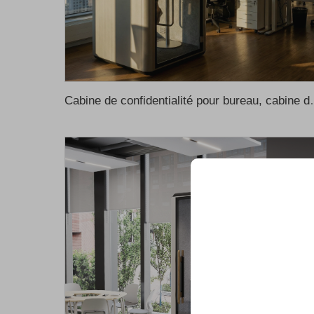
Cabine de confidentialité pour bureau, cabine de bureau insonorisée, cab
Débloquez de
exclusifs
Rejoignez plus de 500 l
transformé leur entrepri