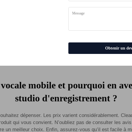
eures entreprises
réunion pour bureau, cabine insonorisée, cabine téléphonique pour bureau, cabines pour bureau
Obtenir un dev
 vocale mobile et pourquoi en ave
studio d'enregistrement ?
ouhaitez dépenser. Les prix varient considérablement. Clea
oduit qui vous convient. N’oubliez pas de consulter les avi
re un meilleur choix. Enfin, assurez-vous qu’il est facile à