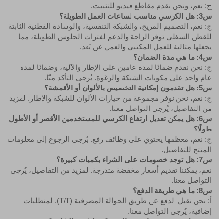
ج: نعم، ونحن نقدم مقاطع فيديو للتثبيت.
س3: هل الكرسي مناسب لساعات العمل الطويلة؟
ج: نعم، التصميم المريح، والشبكة التنفسية، والوسادة القطنية الثابتة
للقطن السفلي توفر الراحة والدعم لفترات الجلوس الطويلة، مما
يجعلها مثالية للعمل المكتبي والعمل عن بُعد.
س4: ما هي مدة الضمان؟
ج: نحن نقدم ضمانًا لمدة عامين على الإطار والآلية، وضمانًا لمدة
عام واحد على مكونات الشبكة والرغوة. يُرجى التأكد منّا.
س5: هل تقدمون إمكانية التخصيص بالألوان أو الأقمشة؟
ج: نعم، نحن نوفر مجموعة من خيارات الألوان للشبكة والإطار. لمزيد
من التفاصيل، يُرجى التواصل معنا.
س6: هل يمكن تعديل ارتفاع الكرسي للمستخدمين الأقصر أو الأطول
طولًا؟
ج: نعم، معظمها يحتوي على وظائف رفع. يُرجى الرجوع إلى معلومات
المنتج للتفاصيل.
س7: هل توجد خصومات على الشراء بكميات كبيرة؟
نعم، يمكننا تقديم أسعار مخفضة متدرجة. لمزيد من التفاصيل، يُرجى
التواصل معنا.
س8: ما هي طريقة الدفع؟
أ: نحن نقبل الدفع عن طريق الحوالة المصرفية (T/T). لمتطلبات
إضافية، يُرجى التواصل معنا.