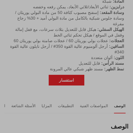
المادة:
شبكة
درابزين:
ثنائي الأبعاد/ثلاثي الأبعاد، يمكن رفعه وخفضه
وسادة المقعد:
إسفنج مصبوب كثافة 50 من مادة البولي يوريثان /
وسادة جلوس شبكية بالكامل من مادة البولي أميد + 30% زجاج
مفرغة
الهيكل السفلي:
هيكل قابل للتعديل بثلاث سرعات، مع قفل إمالة
وقفل في الموقع / هيكل تحكم ثنائي الخط
العجلات:
عجلات بولي يوريثان 60 / عجلات صامتة بولي يوريثان 60
الساقين:
أرجل ألومنيوم عالية القوة 350# / أرجل نايلون عالية القوة
340#
اللون:
ألوان متعددة
مسند الرأس:
قابل للتعديل
نمط الظهر:
مسند ظهر شبكي عالي المرونة
استفسار
الوصف
المواصفات الفنية
التطبيقات
المزايا
الأسئلة الشائعة
الم
الوصف