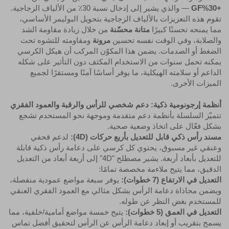
+30%GF
— والذي يشير إلى إدخال نسبة 30٪ من الألياف الزجاجية.
تقوم هذه التعزيزات بالألياف الزجاجية بتحويل البوليمر الأساسي،
مما يمنحه تحسنًا كبيرًا
متانة محسّنة
من خلال زيادة مقاومة الشد
والصلابة، وفي الوقت نفسه تحسين
مرونة
ومقاومته للتشوه تحت
الضغط أو الصدمات. يضمن هذا المكوّن المركب أن هيكل الكرسي
يمكنه تحمل سنوات من الاستخدام المكثف دون التأثير على شكله
الداعم أو سلامته الهيكلية، ما يوفر أساسًا آمنًا ومستقرًا لجميع
الميزات الأخرى.
أنظمة إرجونومية ذكية: دعم شخصي للرأس والرقبة والعمود الفقري
تتميّز السلسلة بأنظمة دعم متقدمة وموجهة نحو المستخدم تشجع
بشكل فعّال على اتخاذ وضعية صحية.
مسند رأس ذكي قابل للتعديل بأربع حركات (4D):
لدعم قحفي
وعنقي غير مسبوق، يحتوي كل كرسي على دعامة رأس ذكية قابلة
للتعديل بأبعاد أربعة. يشير مصطلح "4D" إلى أربعة أبعاد من التعديل
الدقيق، مما يتيح ملاءمة مخصصة تمامًا:
التعديل في الارتفاع (7 خطوات):
يوفر سبعة مواضع عمودية منفصلة،
ويضمن محاذاة دعامة الرأس بشكل مثالي مع العمود الفقري العنقي
للمستخدم بغض النظر عن طوله.
التعديل في العمق (5 خطوات):
يتيح خمسة مواضع أمامية/خلفية، مما
يسمح بتقريب أو إبعاد دعامة الرأس عن الرأس لتحقيق أفضل تماس