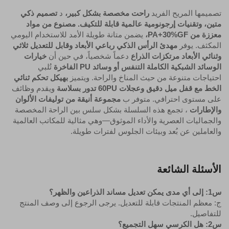
تصميمها المريح الفريد
راحت مخصصة بشكل كبير،
د
تصميم ذكي
متين، وتقنيات إرجونومية عالمية قابلة للتكيف. مصنوع من مواد
معززة من PA+30%GF،
يضمن متانة طويلة الأمد للاستخدام اليومي
المكثف. يوفر
مهدئ الرأس الذكي رباعي الأبعاد وقابل للتعديل ثلاثي
وثنائي الأبعاد
مرتكزات الذراع
دعماً شخصياً، في حين أن
خيارات
الوسائد الشبكية الكاملة التنفس أو وسائد PU الفاخرة
تُلبي
احتياجات متنوعة من حيث المناخ والراحة. ويتميز
بهيكل تحكم ثنائي
الخط مع قفل ميل دقيق وعجلات 60PU تدور بسلاسة
ويقدم وظائف
على مستوى احترافي. متوفر ب
مجموعة أنيقة من توليفات الألوان
والإطارات
، تجمع هذه السلسلة بشكل سلس بين الراحة المخصصة
والجماليات العصرية والأداء الموثوق—وهي مثالية للمكاتب العالمية
والعاملين عن بُعد وبيئات الجلوس لفترات طويلة.
الأسئلة الشائعة
س1: إلى أي مدى يمكن تعديل مساند الذراعين والظهر؟
ج: معظم المنتجات قابلة للتعديل. يرجى الرجوع إلى وصف المنتج
للتفاصيل.
س2: هل الكرسي سهل التجميع؟