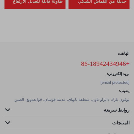
حديثة من القماش الشبكي
طاولة قابلة لتعديل الارتفاع
للطلاب
الهاتف:
+86-18942434946
بريد إلكتروني:
[email protected]
يضيف:
يوفون بارك دانزاو تاون، منطقة نانهاى، مدينة فوشان، قوانغدونغ، الصين
روابط سريعة
المنتجات