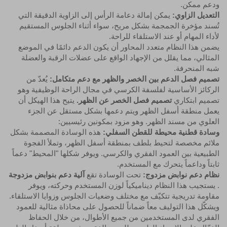
ودعم ممكن.
التعديل الزاوي:
يمكن إمالة دعامة الرأس إلى الزاوية الدقيقة التي
تُسند مؤخرة الجمجمة بشكل مريح، سواء أثناء الجلوس المستقيم
لأداء المهام أو عند الاستلقاء للراحة.
يضمن هذا النظام متعدد المحاور أن يكون الدعم دائمًا في الموضع
المثالي، مما يقلل من الإجهاد الواقع على عضلات الرقبة والعضلة
شبه المنحرفة.
تصميم فصل الدعم بين الخصر والظهر مع دعم متكامل:
يُعدّ من
الركائز الأساسية لفلسفة الكرسي في مجال الراحة الوظيفية وهو
تصميم ابتكاري
تصميم فصل الخصر عن الظهر.
يتيح هذا الهيكل أن
يعمل منطقة أسفل الظهر ويتم دعمها بشكل مستقل عن الجزء
العلوي من مسند الظهر. وهو مزود بمكونين رئيسيين:
وسادة قطنية محيطة للقطن السفلي:
هذه الوسادة المصممة بشكل
ملائم مخصصة لتحيط بلطف بمنطقة أسفل الظهر، وتملأ الفجوة
الطبيعية بين العمود الفقري والكرسي. ويوفر شكلها "المحيط" دعماً
ثابتاً وداعماً يتحرك مع المستخدم.
نظام دعم نوابض مزدوج:
تحت الوسادة تقع
آلية دعم بنوابض مزدوجة
. يستجيب هذا النظام ديناميكياً لوزن المستخدم وحركته، ويوفر
مقاومة تدريجية تتكيّف مع مختلف وضعيات الجلوس وزوايا الاستلقاء.
ويشكّل هذا التوليف معاً ضماناً للحصول على محاذاة مثالية للعمود
الفقري لدى المستخدمين من جميع الأطوال، من خلال الحفاظ