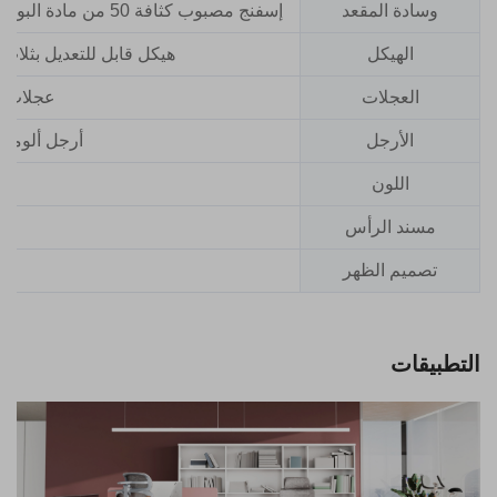
وسادة المقعد
إسفنج مصبوب كثافة 50 من مادة البولي يوريثان / وسادة جلوس شبكية بالكامل من مادة البولي أميد + 30% زجاج مفرغة
الهيكل
هيكل قابل للتعديل بثلاث
العجلات
عجلات بولي يوريثان 
الأرجل
أرجل ألومنيوم عالية القوة 0
اللون
مسند الرأس
تصميم الظهر
التطبيقات