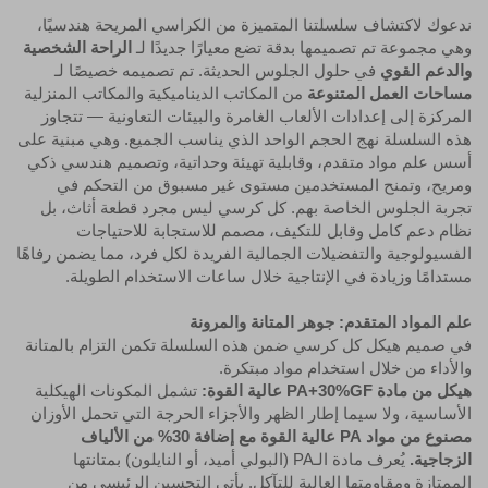
ندعوك لاكتشاف سلسلتنا المتميزة من الكراسي المريحة هندسيًا،
وهي مجموعة تم تصميمها بدقة تضع معيارًا جديدًا لـ
الراحة الشخصية
والدعم القوي
في حلول الجلوس الحديثة. تم تصميمه خصيصًا لـ
مساحات العمل المتنوعة
من المكاتب الديناميكية والمكاتب المنزلية
المركزة إلى إعدادات الألعاب الغامرة والبيئات التعاونية — تتجاوز
هذه السلسلة نهج الحجم الواحد الذي يناسب الجميع. وهي مبنية على
أسس علم مواد متقدم، وقابلية تهيئة وحداتية، وتصميم هندسي ذكي
ومريح، وتمنح المستخدمين مستوى غير مسبوق من التحكم في
تجربة الجلوس الخاصة بهم. كل كرسي ليس مجرد قطعة أثاث، بل
نظام دعم كامل وقابل للتكيف، مصمم للاستجابة للاحتياجات
الفسيولوجية والتفضيلات الجمالية الفريدة لكل فرد، مما يضمن رفاهًا
مستدامًا وزيادة في الإنتاجية خلال ساعات الاستخدام الطويلة.
علم المواد المتقدم: جوهر المتانة والمرونة
في صميم هيكل كل كرسي ضمن هذه السلسلة تكمن التزام بالمتانة
والأداء من خلال استخدام مواد مبتكرة.
هيكل من مادة PA+30%GF عالية القوة:
تشمل المكونات الهيكلية
الأساسية، ولا سيما إطار الظهر والأجزاء الحرجة التي تحمل الأوزان
مصنوع من مواد PA عالية القوة مع إضافة 30% من الألياف
الزجاجية.
يُعرف مادة الـPA (البولي أميد، أو النايلون) بمتانتها
الممتازة ومقاومتها العالية للتآكل. يأتي التحسين الرئيسي من