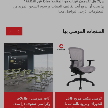
س9: هل تقدمون عينات من المنتج؟ وماذا عن التكلفة؟
ج: يجب أن تدفع أنت تكاليف العينات ورسوم الشحن. لمزيد من
المعلومات، يُرجى التواصل معنا.
المنتجات الموصى بها
كرسي مكتب مريح قابل
أثاث مدرسي - طاولات
للدوران ومزود بآلية تمايل
وكراسي صفوف دراسية،