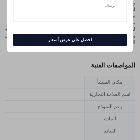
والراحة المستدامة الجلسات الغامرة.
الألعاب
إن الخيارات القابلة
للتنفس والمحاذاة الشخصية مثالية لأي نوع من
لجلسات جلوس
طويلة
وبالجمع بين هذه العناصر و
جماليات عصرية وراحة دائمة
،
توفر السلسلة ليس فقط كرسيًا، بل مجموعة من التصاميم القابلة
للتخصيص
التي تسهم بشكل فعّال في تجربة جلوس أكثر صحة وراحلة
وشخصية، أينما كان العمل أو اللعب.
تقدم هذه السلسلة من الكراسي
احصل على عرض أسعار
المريحة هندسة متميزة بفضل
المواصفات الفنية
مكان المنشأ
اسم العلامة التجارية
رقم النموذج
المادة
القيادة
ثن