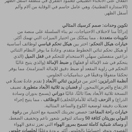
الفعّال على الانحناء الطبيعي للعمود الفقري في منطقة أسفل الظهر
(الاستدارة القطنية)، وهي عامل حاسم في الوقاية من آلام وألم
أسفل الظهر.
تكوين وحدات: صمم كرسيك المثالي
إدراكاً منا لاختلاف الاحتياجات، تم بناء السلسلة على منصة من
تكوينات متعددة
، مما يمكنّك من اختيار الميزات التي تهمك أكثر.
خيارات هيكل التحكم:
اختر بين
هيكل تحكم قياسي
لوظائف أساسية
أو هيكل تحكم ثنائي الخطوط متقدم. وعادةً ما يوفر النظام الثنائي
ذراعين منفصلين سهلَي الاستخدام للتحكم في
قفل الميل
(الذي
يتحكم في شد الإمالة أو قفلها) و
ضبط الإمالة
(والذي يتيح غالبًا
التحكم في زاوية المقعد أو ضبط دقيق للإمالة المتزامنة)، مما يوفر
تحكمًا متفوقًا ودقيقًا في ديناميكيات الجلوس.
أنظمة الدرابزين:
اختر من
درابزين ثنائي الأبعاد (
تقدم عادةً تعديلًا في
الارتفاع والعرض/المحور، أو
قضبان يد ثلاثية الأبعاد متطورة.
تضيف
النسخة ثلاثية الأبعاد بعدًا ثالثًا، غالبًا
دوراني
(يسمح بدوران وسادة
الذراع) و
الزحف
(إمالة للأمام/للخلف)
الوظائف
، مما يتيح إجراء
تعديلات دقيقة لوضعية الكوع والساعد المثالية.
خيارات راحة المقاعد:
خصص تجربتك الحسية مع اختيار من
رغوة
البولي يوريثان كثافة 50
وسائد لتوفير شعور ناعم وتخفيف الضغط،
أو
وسائد شبكية كاملة تسمح بمرور الهواء
التي تعزز تدفق الهواء
القصوى وتوفر إحساسًا بالجلوس أكثر برودة وعلوًّا
لجلسات جلوس