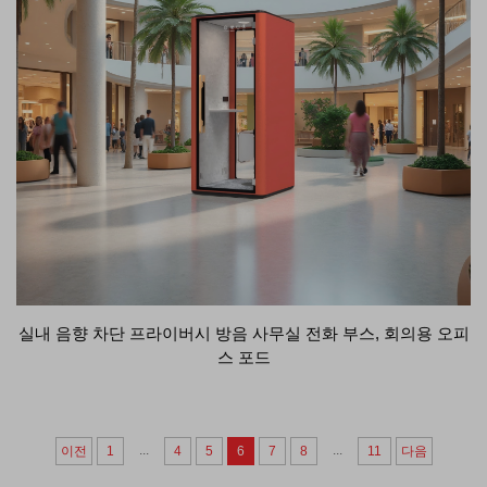
실내 음향 차단 프라이버시 방음 사무실 전화 부스, 회의용 오피
스 포드
...
...
이전
1
4
5
6
7
8
11
다음