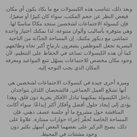
وبعد ذلك، تتناسب هذه الكبسولات مع ما يكاد يكون أي مكان.
فبغض النظر عن حجم المكتب، سواء كان كبيرًا أو صغيرًا،
فإن كبسولة الاجتماعات لشخصين ستجد مكانًا مناسبًا لها.
وهي متوفرة بأساليب وألوان متنوعة، لذا يمكنك اختيار واحدة
تتماشى مع ديكور مكتبك. إن المساحة الجذّابة من الناحية
البصرية تجعل الموظفين يشعرون بارتياحٍ أكبر تجاه وظائفهم.
كما أن هذه الكبسولات تساعد في الحفاظ على التنظيم، لأن
وجود مكان مخصص للاجتماعات يسهّل تتبع المواعيد ومعرفة
المكان الذي يجب التوجه إليه.
وميزة أخرى جيدة في كبسولات الاجتماعات لشخصين هي
أنها تشجّع العمل الجماعي. فالشخصان اللذان يتواجدان
داخل الكبسولة يمكنهما تبادل الأفكار بحرية دون قلق. وهذا
يؤدي إلى إيجاد حلول أفضل وأفكار أكثر إبداعًا. سواء أكانت
المناقشة حول مشروعٍ ما أو جلسة عصف ذهني، فإن
المساحة الخاصة تُحفِّز إجراء حوارات ممتازة. علاوةً على
ذلك، يصبح التركيز على بعضهما البعض أسهل بكثير دون
وجود مشتتات في المحيط.