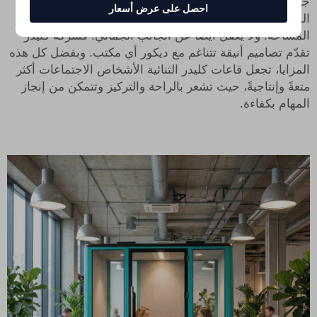
جدًّا، مثل الرفوف أو الطاولات المخصصة لأجهزة الكمبيوتر
احصل على عرض أسعار
المحمولة والقهوة، مما يساعد في الحفاظ على نظافة
المساحة. ولا يُغفل أيضًا عن الجانب الجمالي! فشركة كليدر
تقدّم تصاميم أنيقة تتناغم مع ديكور أي مكتب. وبفضل كل هذه
المزايا، تجعل قاعات كليدر الثنائية الأشخاص الاجتماعات أكثر
متعةً وإنتاجيةً، حيث تشعر بالراحة والتركيز وتتمكن من إنجاز
المهام بكفاءة.