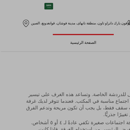
AR
يوفون بارك دانزاو تاون، منطقة نانهاى، مدينة فوشان، قوانغدونغ، الصين
الصفحة الرئيسية
 للدردشة الخاصة. وتساعد هذه الغرف على تيسير
 اجتماع مناسبة في المكتب. فعندما تتوفر لديك غرفة
 ذات سقف فقط، بل يجب أن تكون مريحة وتدعم الفرق
يرًا جذريًّا.
فكّر أولًا في حجم فريقك. فإذا كان الفريق صغيرًا ويجتمع أفراده بشكلٍ متكرر، فإن غرفة اجتماعات صغيرة تكفي عادةً لـ ٤ أو ٥ أشخاص.
خاص. كما يجب أن تأخذ بعين الاعتبار الغرض الرئيسي من استخدام الغرفة. فإذا كانت