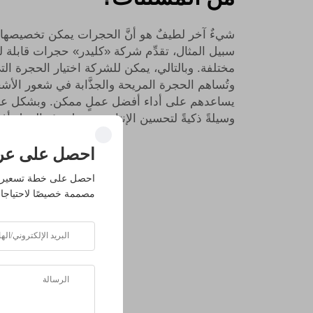
شيءٌ آخر لطيفٌ هو أنَّ الحجرات يمكن تخصيصها ل
سبيل المثال، تقدِّم شركة «كليدر» حجرات قابلة 
مختلفة. وبالتالي، يمكن للشركة اختيار الحجرة ال
وتُساهم الحجرة المريحة والجذَّابة في شعور الأش
يساعدهم على أداء أفضل عملٍ ممكن. وبشكل عام، ت
وسيلةً ذكیةً لتحسين الإنتاجیة وجعل بيئة العمل أ
احصل على عر
احصل على خطة تسعير 
مصممة خصيصًا لاحتياجا