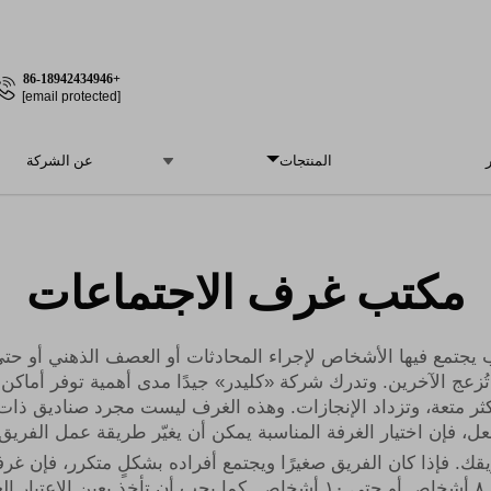
+86-18942434946
[email protected]
المنتجات
عن الشركة
مكتب غرف الاجتماعات
تمع فيها الأشخاص لإجراء المحادثات أو العصف الذهني أو حتى
 تُزعج الآخرين. وتدرك شركة «كليدر» جيدًا مدى أهمية توفر أماكن
 أكثر متعة، وتزداد الإنجازات. وهذه الغرف ليست مجرد صناديق
، فإن اختيار الغرفة المناسبة يمكن أن يغيّر طريقة عمل الفريق تغي
أما الفرق الأكبر فقد تحتاج إلى غرفة أكبر، قد تتسع لـ ٨ أشخاص أو حتى ١٠ أش