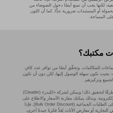
يعية، لكنها يجب أن تمنع أيضًا دخول الضوضاء من
مولة أو المستندات ضرورية جدًّا. كما أن اللون
 على المساحة.
ات مكتبك؟
ماعات للمكالمات. وتحقَّق أيضًا من توافر عدد كافٍ
ب: بحيث تكون سهلة الوصول إليها، لكن دون أن تكون
لجميع وتركيزهم.
قد يكون العثور على غرفة اجتماعات صغيرة (Meeting Pod) جيدة وغير مكلفة أمرًا صعبًا في بعض الأحيان، لكن هناك طرقًا لتحقيق ذلك! ويمكن لشركة «كليدر» (Cleader)
لكترونية. وبذلك يمكنك مقارنة الأسعار والاطلاع على
التصاميم المختلفة المتاحة لديهم. وأحيانًا، قد يُوفِّر شراء أكثر من غرفة واحدة وفوراتٍ ماليةً، نظرًا لوجود خصومات على الطلبات الجماعية (Bulk Order Discount). فإذا
ية أو معارض الأثاث يُعَدُّ فكرةً جيدةً أخرى،