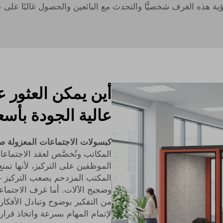
ة هذه الغرف شخصيًّا والتحدث مع البائعين والحصول غالبًا عل
أين يمكن العثور 
عالية الجودة بأسع
كبسولات الاجتماعات المعزولة صو
المكاتب وتُخصَّص لعقد الاجتماع
الموظفين على التركيز، لأنها تمن
المكتب المزدحم يصعب التركيز 
وضجيج الآلات. أما غرف الاجتماعات
من التفكير بوضوح وتبادل الأفكار 
لإتمام المهام بسرعة واتخاذ قرارا