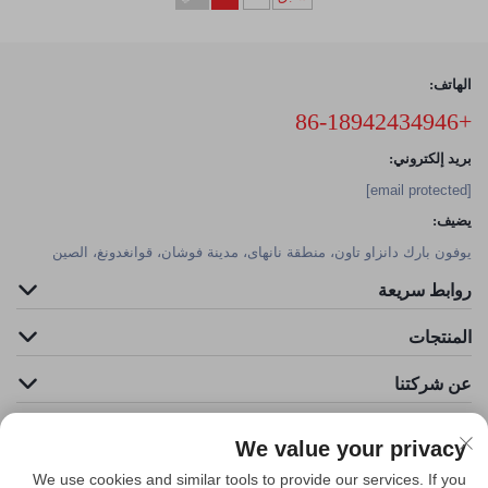
الهاتف:
+86-18942434946
بريد إلكتروني:
[email protected]
يضيف:
يوفون بارك دانزاو تاون، منطقة نانهاى، مدينة فوشان، قوانغدونغ، الصين
روابط سريعة
المنتجات
عن شركتنا
We value your privacy
We use cookies and similar tools to provide our services. If you