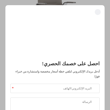
فتح المزايا الحصرية
انضم إلى أكثر من 500 قيادي في الصناعة ممن حوّلوا أعمالهم باستخدام
حلولنا.
موثوق من قبل كبرى الشركات
احصل على خصمك الحصري!
كرسي تنفيذي حديث من الجلد، ناعم ومريح، قابل للدوران، بظهر
أدخل بريدك الإلكتروني لتلقي خطة أسعار مخصصة واستشارة من خبراء
عالٍ
فورًا.