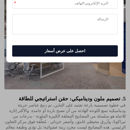
احصل على عرض أسعار
5. تصميم ملون وديناميكي: حقن استراتيجي للطاقة
في خطوة تصميمية بارعة تعتمد على التباين، تم دمج عناصر جريئة
وديناميكية تمنع اللوحة الهادئة من أن تصبح باردة أو جامدة. والأكثر إثارة
للانتباه هو سلسلة من المصابيح المعلقة الكبيرة الملونة - بدرجات من
تيراكوتا، وأزرق محيطي غامق، وأصفر خردلي - مُعلَّقة فوق مركز التعاون
الرئيسي. هذه المصابيح ليست مجرد زينة عشوائية؛ بل تؤدي وظيفة معالم