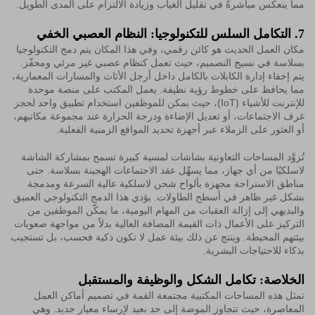
مما ينعكس مباشرةً في تقليل الغياب وزيادة الالتزام على المدى الطويل.
7. التكامل السلس للتكنولوجيا: النظام العصبي الخفي
مكان العمل الحديث هو كائن رقمي، وفي هذا المكان يتم دمج التكنولوجيا
بسلاسة في نسيج التصميم، حيث تعمل كنظام عصبي غير مرئي ومحفّز.
يتم إخفاء إدارة الكابلات بالكامل داخل أرجل الأثاث والمسارات المعمارية،
مما يحافظ على خطوط رؤية نظيفة. يعمل المكتب على منصة موحدة
للإنترنت للأشياء (IoT)، حيث يمكن للموظفين استخدام تطبيق واحد لحجز
غرف الاجتماعات، أو تعديل الإضاءة ودرجة الحرارة عند مجموعة مكاتبهم،
أو العثور على الزملاء عبر أجهزة تحديد المواقع الزمنية الفعلية.
تُزوَّد المساحات التعاونية بشاشات لمسية كبيرة تسمح بمشاركة الشاشة
لاسلكيًا من أي جهاز، مما يسهِّل عقد الاجتماعات الهجينة بسلاسة. حتى
مناطق الاستراحة مجهزة بألواح شحن لاسلكية عالية السرعة ومدمجة
بشكل غير ظاهر في أسطح الطاولات. يؤدي هذا الدمج التكنولوجي العميق
والبديهي إلى إزالة العقبات من المهام اليومية، ما يمكّن الموظفين من
التركيز على الأعمال ذات القيمة المضافة العالية بدلاً من مواجهة صعوبات
بيئتهم المحيطة. وينتج عن ذلك بيئة عمل لا تكون ذكية فحسب، بل تستجيب
بذكاء للاحتياجات البشرية.
الخلاصة: تكامل الشكل والوظيفة والمستقبل
تمثل هذه المساحات المكتبية مجتمعة القمة في تصميم أماكن العمل
المعاصرة، حيث تتجاوز الموضة إلى حد بعيد لإرساء معيار جديد. وهي