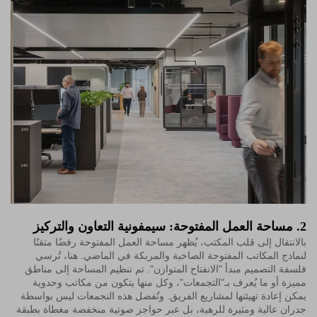
2. مساحة العمل المفتوحة: سيمفونية التعاون والتركيز
بالانتقال إلى قلب المكتب، يُظهر مساحة العمل المفتوحة رفضًا متقنًا
لنماذج المكاتب المفتوحة الصاخبة والمربكة في الماضي. هنا، تُرسي
فلسفة التصميم مبدأ "الانفتاح المتوازن". تم تنظيم المساحة إلى مناطق
مميزة أو ما يُعرف بـ"التجمعات"، وكل منها يتكون من مكاتب وحدوية
يمكن إعادة تهيئتها لمشاريع الفريق. وتُفصل هذه التجمعات ليس بواسطة
جدران عالية ومثيرة للرهبة، بل عبر حواجز صوتية منخفضة مغطاة بطبقة