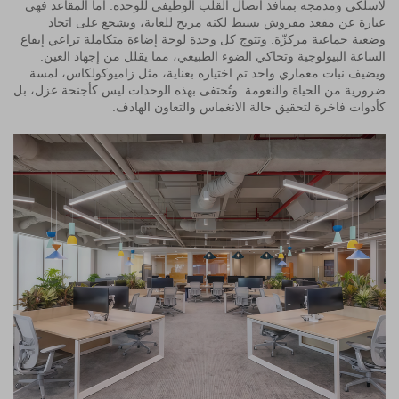
لاسلكي ومدمجة بمنافذ اتصال القلب الوظيفي للوحدة. أما المقاعد فهي
عبارة عن مقعد مفروش بسيط لكنه مريح للغاية، ويشجع على اتخاذ
وضعية جماعية مركزّة. وتتوج كل وحدة لوحة إضاءة متكاملة تراعي إيقاع
الساعة البيولوجية وتحاكي الضوء الطبيعي، مما يقلل من إجهاد العين.
ويضيف نبات معماري واحد تم اختياره بعناية، مثل زاميوكولكاس، لمسة
ضرورية من الحياة والنعومة. وتُحتفى بهذه الوحدات ليس كأجنحة عزل، بل
كأدوات فاخرة لتحقيق حالة الانغماس والتعاون الهادف.