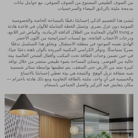
من الصوف الطبيعي المصنوع من الصوف الصوفي، مع حوامل نباتات
مدمجة مليئة بالزنابق البيضاء والسرخسيات.
يُنشئ هذا التقسيم الذكي إحساسًا دقيقًا بالمساحة الخاصة والخصوصية
الصوتية دون عزل بصري. وتتمثل الخطة الشاملة للألوان في قاعدة هادئة
م trung الألوان المحايدة من الظلال الدافئة الرمادية، والبياض غير اللامع،
ودرجات الأخشاب الفاتحة، مع لمسات استراتيجية من اللون الأخضر
الهادئ نفسه الموجود في منطقة الاستقبال. ويخلق هذا التسلسل تدفقًا
بصريًا متماسكًا. وتوفّر الكراسي المكتبية المريحة بألوان باهتة دعمًا جيدًا،
في حين تضمن وحدات الطاقة تحت المكتب وأقفال الشحن العالمية بيئة
خالية من الفوضى. وتمتلئ المساحة بضوء طبيعي منتشر من خلال نوافذ
كبيرة تمتد من الأرض حتى السقف، يتم تنظيمها بواسطة ستائر شمسية
شبه شفافة تزيل الوهج. والنتيجة هي بيئة تعطي إحساسًا بالاتساع
والحميمية في آنٍ واحد، مليئة بالطاقة التعاونية ومع ذلك هادئة باحترام —
مكان يتعايش فيه التركيز والعمل الجماعي بانسجام.