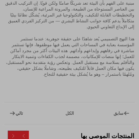
مبنية على الفهم بأن البيئة تعد شريكًا صامتًا ولكن قويًا. إن التركيب الدقيق
بين العناصر المستوحاة من الطبيعة، والمرونة المراعية للإنسان،
والتخطيطات القابلة للتكيف، والتكنولوجيا غير المرئية، يُشكّل نظامًا بيئيًا
متكاملاً يدعم كافة جوانب النشاط البشري — من التركيز الفردي العميق
إلى الإبداع التعاوني الحيوي.
هذا النهج التصميمي يُعد شاهدًا على حقيقة جوهرية: عندما تستثمر
المؤسسة بعناية في المساحات التي يعمل فيها موظفوها، فإنها تستثمر
مباشرة في رفاههم وإبداعهم وأدائهم. هذه البيئات أكثر من مجرد أماكن
للعمل؛ إنها منصات للإمكانيات، مصممة لجذب الكفاءات وتنمية الابتكار
والتأقلم بسلاسة مع مستقبل العمل. وتعكس رؤية متقدمة نحو المستقبل،
يكون فيها مكان العمل قابلاً للتكيف بطبيعته، وشاملًا بشكل حقيقي،
ومُلهمًا باستمرار – وهو ما يُشكل بيئة حقيقية للنجاح.
سابق
تالي
الكل
المنتجات الموصى بها