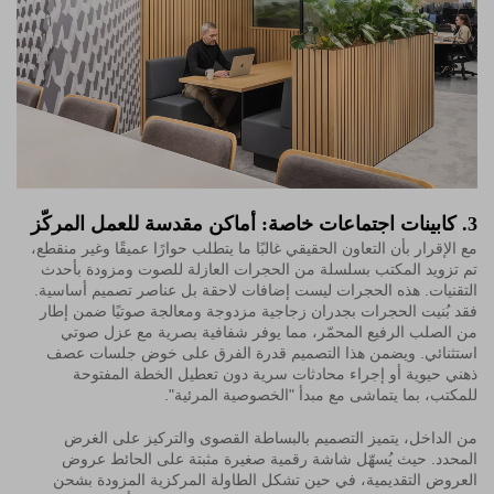
3. كابينات اجتماعات خاصة: أماكن مقدسة للعمل المركّز
مع الإقرار بأن التعاون الحقيقي غالبًا ما يتطلب حوارًا عميقًا وغير منقطع،
تم تزويد المكتب بسلسلة من الحجرات العازلة للصوت ومزودة بأحدث
التقنيات. هذه الحجرات ليست إضافات لاحقة بل عناصر تصميم أساسية.
فقد بُنيت الحجرات بجدران زجاجية مزدوجة ومعالجة صوتيًا ضمن إطار
من الصلب الرفيع المحمّر، مما يوفر شفافية بصرية مع عزل صوتي
استثنائي. ويضمن هذا التصميم قدرة الفرق على خوض جلسات عصف
ذهني حيوية أو إجراء محادثات سرية دون تعطيل الخطة المفتوحة
للمكتب، بما يتماشى مع مبدأ "الخصوصية المرئية".
من الداخل، يتميز التصميم بالبساطة القصوى والتركيز على الغرض
المحدد. حيث يُسهّل شاشة رقمية صغيرة مثبتة على الحائط عروض
العروض التقديمية، في حين تشكل الطاولة المركزية المزودة بشحن