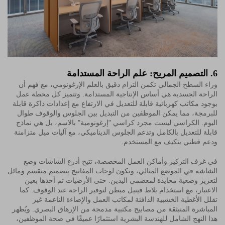
6. التصميم المريح: علم الراحة المستدامة
وراء السطح الجمالي تكمن التزام دقيق بالعلم الإرغونومي، مع فهم أن
الراحة الجسدية هي أساس الإنتاجية المستدامة. وتتميز كل محطة عمل
بوجود مكاتب كهربائية قابلة للتعديل في الارتفاع مع إعدادات ذاكرة قابلة
للبرمجة، مما يمكن الموظفين من التبديل بين الجلوس والوقوف طوال
اليوم. الكراسي ليست مجرد كراسي "إرغونومية" بالاسم، بل هي نماذج
قابلة للتعديل بالكامل وتدعم الجلوس الديناميكي، مع آليات ميل متزامنة
ودعم قطني يتكيف مع المستخدم.
في غرف التركيز وأماكن العمل المخصصة، تتيح أذرع الشاشات وضع
الشاشة في الموضع المثالي، وتكون لوحات المفاتيح بتصميم منقسم ومائل
لتعزيز وضعية محايدة لمعصمي اليدين. حتى الأرضيات تم أخذها بعين
الاعتبار، مع استخدام بلاط فينيل مبطن لتوفير الراحة عند الوقوف. كما
تقلل الأغطية الخشبية الدافئة لمكاتب العمل والإضاءة الناعمة غير
المباشرة المنبثقة من مصابيح مكتبية مدمجة من الإرهاق البصري. ويُظهر
هذا النهج الشامل للهندسة البشرية استثمارًا عميقًا في صحة الموظفين،