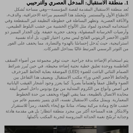
1. منطقة الاستقبال: المدخل العصري والترحيبي
تُعد منطقة الاستقبال المقدمة لقصة المؤسسة—وهي مساحة تُشكل
الانطباع الأول والمستمر. ويُجسّد هذا التصميم ببراعة الاحترافية، والدفء،
والأناقة العصرية. وتظهر البساطة في خطوطه النظيفة غير المنقطعة وفي
استخدامه المحدود لمواد مثل الألواح الخشبية من خشب البلوط الطبيعي،
وأرضيات الخرسانة المصقولة، وتحف حجرية خفيفة. وإن الجدار المميز ذو
اللون الأخضر الزيتوني الفاتح ليس مجرد اختيار للون، بل أداة نفسية
استراتيجية، حيث يُدخل إحساسًا بالهدوء والنضارة، مما يخفف على الفور
من التوتر الرسمي المرتبط غالبًا بمداخل الشركات.
يتم استخدام الإضاءة بدقة جراحية. حيث توفر مجموعة من أضواء السقف
الغاطسة ووحدة تعليق خطية نحتية إضاءة محيطة، في حين تُبرز شرائط
الصمام الثنائي الباعث للضوء (LED) الموضعَة بعناية الحائط المزخرف
والحائط الأخضر الحي وراء مكتب الاستقبال. ويضيف هذا التفاعل بين
الضوء والظل عمقاً واهتماماً بصرياً. كما يعزز وجود أشجار القيقب اليابانية
في أصص وأنواع من الكروم المتدلية من نوع بوذوس داخل أصص أنيقة
محايدة الاتصال بالطبيعة، مما ينقي الهواء ويخفف من حدة الخطوط
المعمارية. ويمثل مكتب الاستقبال نفسه، الذي يتميز بتصميم عائم من
خشب فاتح ومادة مركبة بيضاء، متانةً مع إيحاء بالخفة، رمزاً للاستقرار
والابتكار. هذه المساحة أكثر من مجرد منطقة انتظار؛ بل هي مقدمة هادئة
وجذابة تُرسّخ نغمة الحداثة المدروسة لتجربة المكتب بأكملها.