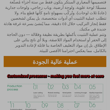
فتصميمها المعياري المبتكر يتكون فقط من ستة أجزاء مُصنَّعة
مسبقًا: لوحة علوية، ولوحة أرضية، وباب زجاجي، ولوحات جدارية
(عادةً ثلاث لوحات)، وتُركَّب بسهولةٍ تامةٍ كأنها قطع بناء. ولا
تتطلب عملية التثبيت أي أدوات متخصصة، بل يمكن لشخصين
فقط إنجاز التركيب خلال ٤٥ دقيقة، مما يُنشئ بسرعة غرفة هادئة
جديدة في مكتبك.
وتتم عملية التثبيت بأكملها بطريقة نظيفة وفعّالة — دون الحاجة
إلى الحفر أو استخدام المواد اللاصقة، وبلا أي ناتج بنائي على
الإطلاق. بل إن مواد التغليف الخاصة بنا قابلة لإعادة التدوير
بالكامل، مما يعكس احترامنا الأقصى للبيئة.
عملية عالية الجودة