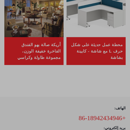
محطة عمل حديثة على شكل
أريكة صالة بهو الفندق
حرف L مع شاشة - كابينة
الفاخرة خفيفة الوزن،
بشاشة
مجموعة طاولة وكراسي
لمنطقة الاستقبال
الهاتف:
+86-18942434946
بريد إلكتروني: