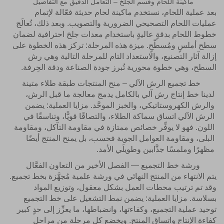
ماكينة اللحام وقسم الجلخ – التعامل الدقيق مع التفاصيل
بعد عملية اللحام، نستخدم ماكينة لحام حديثة فعّالة لإتمام
عمليات اللحام التصحيحي الضرورية والتصويب. وبعد ذلك، تُعالَج
خطوط اللحام بدقةٍ عاليةٍ باستخدام معدات جلخ احترافية لضمان
سطح أملسٍ ومُسطّحٍ. ميزة هذه المرحلة: تركز هذه الخطوة على
إزالة آثار التصنيع، والاستعداد التام للمرحلة التالية وهي رش
السطح، وهي خطوة محورية تُبرز جودة الصناعة ودقة الحِرفة.
خط تجميع الرش الآلي – منح المنتجات طبقة طلاء متينة
لدينا خط إنتاج رش آلي بالكامل يدمج معالجة ما قبل الرش،
والرش الكهروستاتيكي، والخبز الموحَّد. مزايا العملية: يضمن
الرش الآلي اتساق سماكة الطلاء، والتصاقًا قويًّا، وتناسقًا في
اللون. فهو لا يوفِّر خصائص ممتازة في مقاومة التآكل، ومقاومة
البلى، ومقاومة العوامل الجوية فحسب، بل يمنح المنتج أيضًا
مظهرًا وملمسًا جذَّابين وطويلَي الأمد.
ورشة خط التجميع — الفصل الأخير من التعاون الفعَّال
يتم الانتهاء من المنتج النهائي في ورشة علمية مُجهَّزة بخط تجميع.
وقد تم ترتيب محطات العمل بشكل معقول، وتوزيع المواد
بسلاسة. مزايا العملية: يضمن نمط التشغيل على خط التجميع
توحيد عملية التجميع، وكفاءتها، وانضباطها، ما يعزِّز إلى حدٍ كبير
كفاءة الإنتاج واتساق المنتج. ويخضع كل مرحلة من مراحل