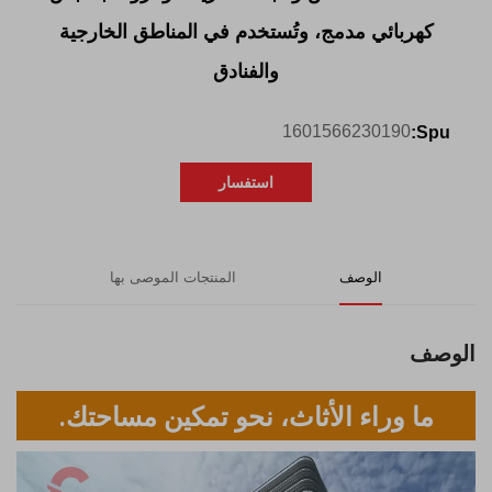
كهربائي مدمج، وتُستخدم في المناطق الخارجية
والفنادق
1601566230190
Spu:
استفسار
الوصف
المنتجات الموصى بها
الوصف
ما وراء الأثاث، نحو تمكين مساحتك.