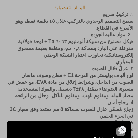
المواد التفصيلية
١. تركيبٌ سريع
يسمح التصميم الوحدوي بالتركيب خلال ٤٥ دقيقة فقط، وهو
الأسرع في القطاع.
- 2. مواد عالية الجودة
هيكل مصنوع من سبيكة ألومنيوم ٦٠٦٣-T٥ + لوحة فولاذية
مدرفلة على البارد بسماكة ٠,٨ مم، ومغلفة بطبقة مسحوق
إلكتروستاتيكية تجاوزت اختبار الشبكة الوطني
المعياري.
٣. عزلٌ فعّال للصوت
لوح ألياف بوليستر من الدرجة E1 + قطن وصوف ماصان
للصوت من الداخل، وشرائط إغلاق من مادة EVA، مع خفض في
مستوى الضوضاء بمقدار ٢٨±٣ ديسيبل. والمواد المستخدمة
مضاد للماء، ومقاوم للهب، ومقاوم للتآكل، وخالٍ من الرائحة.
4. زجاج أمان
زجاج مُقسّى عازل للصوت بسماكة 8 مم معتمد وفق معيار 3C
في الجزء الخلفي.
5. نظام التهوية
نظام هواء نقي ذو دورة مزدوجة، مع سحب الهواء من الأعلى
وإخراجه من الأسفل، دون فرق في الضغط، وفروق في درجة