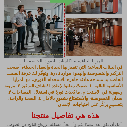
المزايا التنافسية لكابينات الصوت الخاصة بنا
في البيئات الصاخبة التي تتميز بها الحياة والعمل الحديثة، أصبحت
التركيز والخصوصية والهدوء موارد نادرة. وتوفّر لك غرفة الصمت
الخاصة بنا مساحة هادئة جاهزة للاستخدام الفوري، مع المزايا
الأساسية التالية: ١. صمتٌ مطلقٌ لإعادة اكتشاف التركيز ٢. مرونة
وسهولة في الاستخدام، ما يُحدث ثورةً في استغلال المساحات ٣.
ضمان الخصوصية، والاستمتاع بشعورٍ بالأمان ٤. الصحة والراحة،
بتصميمٍ يركّز على احتياجات الإنسان
هذه هي تفاصيل منتجنا 
آمل أن يكون هذا مفيدًا لكم وأن يحلَّ مشكلة الإزعاج الناتج عن الضوضاء 