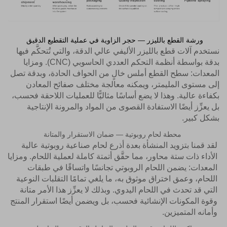
ورشة القطع بالليزر — حجر الزاوية في عملية التقطيع الدقيق
نستخدم آلات قطع بالليزر الأليفي عالي الدقة، والتي تُتحكَّم فيها
بدقة بواسطة أنظمة التحكم العددي الحاسوبي (CNC). ومزايا
المعدات: سطح القطع أملس خالٍ من الحواف الحادة، وبدقة تصل
إلى مستوى المليمتر، ويمكنه معالجة مختلف صفائح المعادن
بكفاءة عالية. وهذا لا يضع أساسًا مثاليًّا للعمليات اللاحقة فحسب،
بل يعزِّز أيضًا الاستفادة القصوى من المواد والمرونة الإنتاجية
بشكل كبير.
محطة لحام روبوتية — ضمان الاستقرار والمتانة
لقد قمنا بتزويد المنشأة بعدة أذرع لحام صناعية روبوتية عالية
الأداء ذات ستة محاور، مما حقَّق أتمتة كاملة لعملية اللحام. ومزايا
المعدات: يضمن اللحام الروبوتي تجانسًا واتساقًا في طبقات
اللحام، وعمق اختراق موثوق به، ما يلغي تمامًا التقلبات النوعية
التي قد تحدث في اللحام اليدوي. وبذلك لا يعزِّز هذا الأمر متانة
وقوة المكونات الإنشائية فحسب، بل ويضمن أيضًا استقرار المنتج
وأمانه المتميزين.