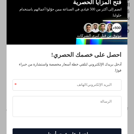
فتح المزايا الحصرية
الحرارة لا تتجاوز 2°م.
انضم إلى أكثر من 500 قيادي في الصناعة ممن حوّلوا أعمالهم باستخدام
6. إضاءة صحية
حلولنا.
تحكم تلقائي بالاستشعار أو يدوي، إضاءة LED بدرجة حرارة لون
طبيعية تبلغ 4500 كلفن، وتتوافق مع معايير صحة البصر.
إضاءة
LED قابلة للضبط حسب درجة الحرارة.
موثوق من قبل كبرى الشركات
احصل على خصمك الحصري!
أدخل بريدك الإلكتروني لتلقي خطة أسعار مخصصة واستشارة من خبراء
فورًا.
تكوين أثاث المقصورة. لمزيد من التكوينات، يُرجى
الاتصال بنا