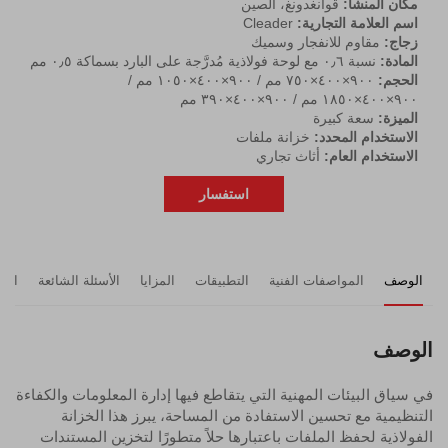
مكان المنشأ:
قوانغدونغ، الصين
اسم العلامة التجارية:
Cleader
زجاج:
مقاوم للانفجار وسميك
المادة:
نسبة ٠٫٦ مع لوحة فولاذية مُدرَّجة على البارد بسماكة ٠٫٥ مم
الحجم:
٩٠٠×٤٠٠×٧٥٠ مم / ٩٠٠×٤٠٠×١٠٥٠ مم /
٩٠٠×٤٠٠×١٨٥٠ مم / ٩٠٠×٤٠٠×٣٩٠ مم
الميزة:
سعة كبيرة
الاستخدام المحدد:
خزانة ملفات
الاستخدام العام:
أثاث تجاري
استفسار
الوصف
المواصفات الفنية
التطبيقات
المزايا
الأسئلة الشائعة
الم
الوصف
في سياق البيئات المهنية التي يتقاطع فيها إدارة المعلومات والكفاءة
التنظيمية مع تحسين الاستفادة من المساحة، يبرز هذا الخزانة
الفولاذية لحفظ الملفات باعتبارها حلاً متطورًا لتخزين المستندات