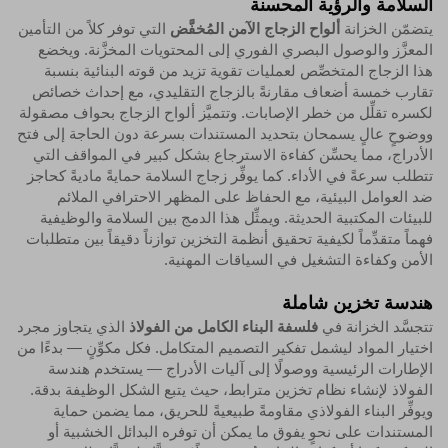
السلامة والرؤية المحسنة
يتضمّن الخزانة
ألواح الزجاج الآمن المُخفَّض
التي توفر كلاً من التأمين
المعزَّز والوصول البصري الفوري إلى المحتويات المخزَّنة. ويخضع
هذا الزجاج المتخصِّص لعمليات تقوية تزيد من قوته البنائية بنسبة
تقارب خمسة أضعاف مقارنةً بالزجاج التقليدي، مع إحداث خصائص
لكسره تقلِّل من خطر الإصابات. وتتميَّز ألواح الزجاج بحواف مصقولة
ووضوحٍ عالٍ يسمحان بتحديد المستندات بسرعة دون الحاجة إلى فتح
الأدراج، مما يحسِّن كفاءة الاسترجاع بشكل كبير في المواقف التي
تتطلب سرعةً في الأداء. كما يوفِّر زجاج السلامة حمايةً ماديةً كحاجز
ضد العوامل البيئية، مع الحفاظ على المظهر الاحترافي الملائم
للبيئات المكتبية الحديثة. ويمثِّل هذا الدمج بين السلامة والوظيفية
فهماً متقدِّماً لكيفية تحقيق أنظمة التخزين توازناً دقيقاً بين متطلبات
الأمن وكفاءة التشغيل في السياقات المهنية.
هندسة تخزين شاملة
تتجسَّد الخزانة في
فلسفة البناء الكامل من الفولاذ
الذي يتجاوز مجرد
اختيار المواد ليشمل تفكير التصميم المتكامل. فكل مكوِّنٍ — بدءًا من
الإطارات الرئيسية ووصولًا إلى آليات الأدراج — يستخدم هندسة
الفولاذ لإنشاء نظام تخزين مترابط، حيث يتبع الشكل الوظيفة بدقة.
ويوفِّر البناء الفولاذي مقاومةً طبيعيةً للحريق، مما يضمن حماية
المستندات على نحوٍ يفوق ما يمكن أن توفره البدائل الخشبية أو