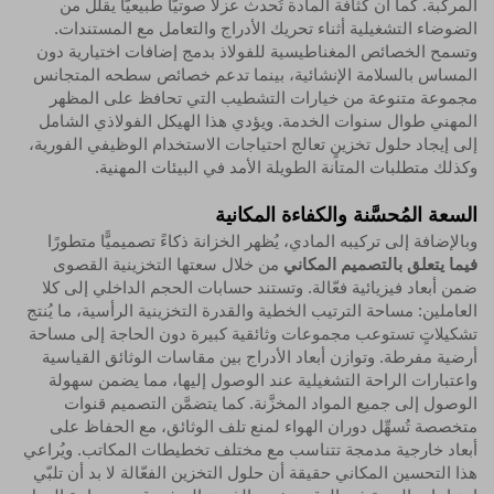
المركبة. كما أن كثافة المادة تُحدث عزلًا صوتيًّا طبيعيًّا يقلل من
الضوضاء التشغيلية أثناء تحريك الأدراج والتعامل مع المستندات.
وتسمح الخصائص المغناطيسية للفولاذ بدمج إضافات اختيارية دون
المساس بالسلامة الإنشائية، بينما تدعم خصائص سطحه المتجانس
مجموعة متنوعة من خيارات التشطيب التي تحافظ على المظهر
المهني طوال سنوات الخدمة. ويؤدي هذا الهيكل الفولاذي الشامل
إلى إيجاد حلول تخزينٍ تعالج احتياجات الاستخدام الوظيفي الفورية،
وكذلك متطلبات المتانة الطويلة الأمد في البيئات المهنية.
السعة المُحسَّنة والكفاءة المكانية
وبالإضافة إلى تركيبه المادي، يُظهر الخزانة ذكاءً تصميميًّا متطورًا
فيما يتعلق بالتصميم المكاني
من خلال سعتها التخزينية القصوى
ضمن أبعاد فيزيائية فعّالة. وتستند حسابات الحجم الداخلي إلى كلا
العاملين: مساحة الترتيب الخطية والقدرة التخزينية الرأسية، ما يُنتج
تشكيلاتٍ تستوعب مجموعات وثائقية كبيرة دون الحاجة إلى مساحة
أرضية مفرطة. وتوازن أبعاد الأدراج بين مقاسات الوثائق القياسية
واعتبارات الراحة التشغيلية عند الوصول إليها، مما يضمن سهولة
الوصول إلى جميع المواد المخزَّنة. كما يتضمَّن التصميم قنوات
متخصصة تُسهِّل دوران الهواء لمنع تلف الوثائق، مع الحفاظ على
أبعاد خارجية مدمجة تتناسب مع مختلف تخطيطات المكاتب. ويُراعي
هذا التحسين المكاني حقيقة أن حلول التخزين الفعّالة لا بد أن تلبّي