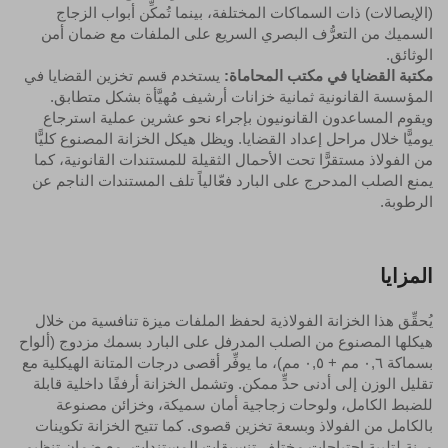
(الإيصالات) ذات السماكات المختلفة، بينما تُمكِّن أبواب الزجاج
السميك من التعرُّف البصري السريع على الملفات مع ضمان أمن
الوثائق.
مكتبة القضايا في مكتب المحاماة:
يستخدم قسم تخزين القضايا في
المؤسسة القانونية ثمانية خزانات أرشيف مُهيَّأة بشكل متطابق.
ويقوم المساعدون القانونيون بإجراء نحو عشرين عملية استرجاع
يوميًّا خلال مراحل إعداد القضايا. ويظل هيكل الخزانة المصنوع كليًّا
من الفولاذ مستقرًّا تحت الأحمال الثقيلة للمستندات القانونية، كما
يمنع الصلب المدحرج على البارد فعّالياً تلف المستندات الناجم عن
الرطوبة.
المزايا
يُحقِّق هذا الخزانة الفولاذية لحفظ الملفات ميزة تنافسية من خلال
هيكلها المصنوع من الصلب المدرفل على البارد بسمك مزدوج (ألواح
بسماكة ٠,٦ مم + ٠,٥ مم)، ما يوفِّر أقصى درجات المتانة الهيكلية مع
تقليل الوزن إلى أدنى حدٍّ ممكن. وتشمل الخزانة أرففًا داخلية قابلة
للضبط الكامل، ولوحات زجاجية أمان سميكة، وخزائن مصنوعة
بالكامل من الفولاذ وبسعة تخزين قصوى. كما تتيح الخزانة تكوينات
مرنة لتلبية احتياجات مختلف تنسيقات المستندات، مع ضمان تنظيم