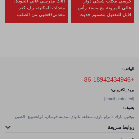
كرسي مكتب شبكي دوار
أثاث مدرسي عالي الجودة،
عالي المرونة مع مسند رأس
معدات المكتبة، رف كتب
قابل للتعديل بتصميم حديث
معدني/خشبي من الصلب
الهاتف:
+86-18942434946
بريد إلكتروني:
[email protected]
يضيف:
يوفون بارك دانزاو تاون، منطقة نانهاى، مدينة فوشان، قوانغدونغ، الصين
روابط سريعة