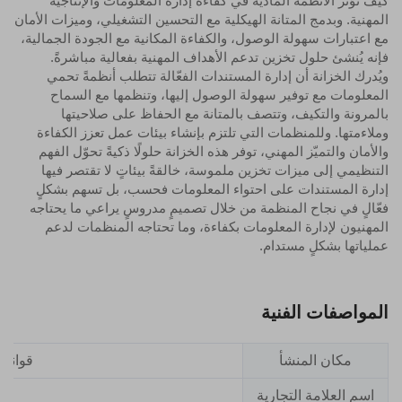
كيف تؤثر الأنظمة المادية في كفاءة إدارة المعلومات والإنتاجية
المهنية. وبدمج المتانة الهيكلية مع التحسين التشغيلي، وميزات الأمان
مع اعتبارات سهولة الوصول، والكفاءة المكانية مع الجودة الجمالية،
فإنه يُنشئ حلول تخزين تدعم الأهداف المهنية بفعالية مباشرةً.
ويُدرك الخزانة أن إدارة المستندات الفعّالة تتطلب أنظمةً تحمي
المعلومات مع توفير سهولة الوصول إليها، وتنظمها مع السماح
بالمرونة والتكيف، وتتصف بالمتانة مع الحفاظ على صلاحيتها
وملاءمتها. وللمنظمات التي تلتزم بإنشاء بيئات عمل تعزز الكفاءة
والأمان والتميّز المهني، توفر هذه الخزانة حلولًا ذكيةً تحوّل الفهم
التنظيمي إلى ميزات تخزين ملموسة، خالقةً بيئاتٍ لا تقتصر فيها
إدارة المستندات على احتواء المعلومات فحسب، بل تسهم بشكلٍ
فعّالٍ في نجاح المنظمة من خلال تصميمٍ مدروسٍ يراعي ما يحتاجه
المهنيون لإدارة المعلومات بكفاءة، وما تحتاجه المنظمات لدعم
عملياتها بشكلٍ مستدام.
المواصفات الفنية
مكان المنشأ
قوانغد
اسم العلامة التجارية
er