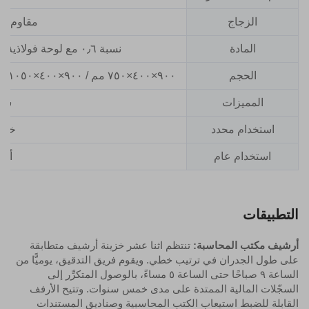
الزجاج
مقاوم لل
المادة
نسبة ٠٫٦ مع لوحة فولاذية مُدرَّجة على البارد بسماكة ٠٫٥ مم
الحجم
٩٠٠×٤٠٠×٧٥٠ مم / ٩٠٠×٤٠٠×١٠٥٠ مم / ٩٠٠×٤٠٠×١٨٥٠ مم / ٩٠٠×٤٠٠×٣٩٠ مم
المميزات
سعة
استخدام محدد
خزان
استخدام عام
أثا
التطبيقات
أرشيف مكتب المحاسبة:
تنتظم اثنا عشر خزينة أرشيف متطابقة
على طول الجدران في ترتيب خطي. ويقوم فريق التدقيق، يوميًّا من
الساعة ٩ صباحًا حتى الساعة ٥ مساءً، بالوصول المتكرِّر إلى
السجّلات المالية الممتدة على مدى خمس سنوات. وتتيح الأرفف
القابلة للضبط استيعاب الكتب المحاسبية وصناديق المستندات