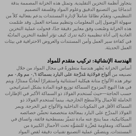
يتجاوز أنظمة التخزين التقليدية. وتمثل هذه الخزانة المصممة بدقة
اندماجًا بين التصنيع الدقيق وعلوم المواد وفلسفة التصميم
التنظيمي، وتقدّم نظامًا شاملاً لإدارة المستندات يدعم بفعالية كلاً من
سهولة الوصول إلى المعلومات وتنظيم مساحة العمل. وقد صُمّمت
هذه الخزانة وصُنعت وفق معايير دقيقة جدًا، فحولت عملية التخزين
العادية إلى أداة تنظيمية ذكية تدرك كيف تؤثر أنظمة التخزين الماديّة
في كفاءة سير العمل وأمن المستندات والعروض الاحترافية في بيئات
العمل الحديثة.
الهندسة الإنشائية: تركيب متقدم للمواد
أساس الخزانة يُظهر هندسةً متطورةً في مجال المواد من خلال
تصنيعه من
ألواح فولاذية مُدرَّجة على البارد بسماكة ٠,٦ مم و٠,٥ مم
توفر هذه الألواح متانة هيكلية استثنائية واستقرارًا أبعاديًّا ممتازًا. ويتم
في هذا النهج المزدوج السماكة توزيع قوة المادة بشكل استراتيجي
حسب الحاجة—حيث تُستخدم الفولاذ ذو السماكة الأكبر في الإطارات
الحاملة للأحمال والأسطح الخارجية، بينما تُستخدم الفولاذ ذو
السماكة الأقل في المكونات الداخلية والألواح غير الحرجة. ويمر
الفولاذ المدرَّج على البارد بمعالجة متخصصة تحسِّن خصائصه
الميكانيكية، مما ينتج عنه مادة تتميَّز بمسطحية فائقة، واتساق في
السماكة، ومقاومة مُعزَّزة للتشوُّه تحت الأحمال الكبيرة من
المستندات. ويتضمَّن عملية التصنيع تقنيات دقيقة لقص المواد