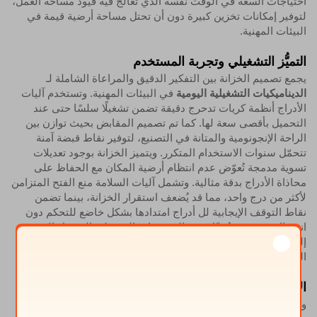
احتياجات السعة في الوقت نفسه الذي تعالج فيه قيود مساحة العمل،
لتوفير إمكانات تخزين كبيرة دون أن تحتل مساحة أرضية قيمة في
البيئات المهنية.
التميُّز التشغيلي وتجربة المستخدم
يجمع تصميم الخزانة بين التفكير الدقيق والمراعاة الشاملة لـ
الديناميكيات التشغيلية اليومية
في البيئات المهنية. وتستخدم آليات
الأدراج أنظمة كريات تدحرج دقيقة تضمن تشغيلًا سلسًا حتى عند
التحميل بأقصى سعة لها. كما تم تصميم المقابض بحيث توازن بين
الراحة الإنجونومية والمتانة في التصنيع، لتوفير نقاط قبضة آمنة
تتحمّل سنوات الاستخدام المتكرر. ويتميز الخزانة بوجود تعديلات
تسوية مدمجة تُعوّض عدم انتظام أرضية المكان مع الحفاظ على
محاذاة الأدراج بدقة مثالية. وتشمل آليات السلامة منع الفتح المتزامن
لأكثر من درج واحد، مما قد يُضعف استقرار الخزانة، بينما تضمن
نقاط التوقف الإيجابية لل أدراج امتدادها بشكل خاضع للتحكم دون
انفصال عرضي. وتُحوِّل هذه التحسينات التشغيلية الوصول الروتيني
إلى المستندات من مهامٍ معقَّدة إلى تفاعلاتٍ سلسةٍ تدعم سير
العمل المهني بدلًا من مقاطعته.
الاندماج في البيئة المهنية
ويُظهر الخزانة تميُّزًا استثنائيًّا
التكيف الجمالي والوظيفي
في بيئات