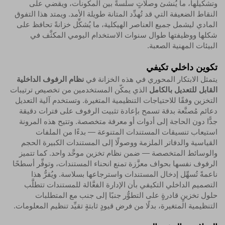
وتشكيلها، ما يُنشئ وصلاتٍ سلسةً بين المكونات، ويقضي على
النقاط الضعيفة التي قد تُهدِّد المتانة طويلة الأمد. ويمتد هذا التفوق
المادي ليشمل جميع العناصر الهيكلية، ما يُشكِّل خزانةً تحافظ على
شكلها ووظيفتها طوال سنوات الاستخدام اليومي المكثَّف في
البيئات المهنية الصعبة.
تكوين داخلي تكيفي
يتمثل الابتكار المحوري في هذه الخزانة في
نظام الرفوف الداخلية
القابل للتعديل بالكامل
الذي يمكّن المستخدمين من تخصيص ترتيبات
التخزين وفقًا للاحتياجات التنظيمية المتغيرة. وتستخدم آلية التعديل
دعائم مُصنَّعة بدقة تسمح بإعادة تثبيت الرفوف على فترات دقيقة
جدًّا دون الحاجة إلى أدوات أو معرفة متخصصة. وتتيح هذه المرونة
استيعاب تنسيقات المستندات المتنوعة — بدءًا من الملفات
القياسية والدفاتر الملزمة ووصولًا إلى المستندات الكبيرة الحجم
والوسائط المتخصصة — ضمن نظام تخزين موحَّد واحد. كما تتميز
الرفوف نفسها بحواف معزَّزة تمنع انحناء المستندات، وتوفِّر أسطحًا
ناعمةً تُسهِّل إدخال المستندات واسترجاعها بسلاسة. ويُقرُّ هذا
التصميم الداخلي التكيفي بأن الإدارة الفعَّالة للمستندات تتطلَّب
حلول تخزينٍ قادرةٍ على التطوُّر جنبًا إلى جنب مع المتطلبات
التنظيمية المتغيرة، بدلًا من فرض قيودٍ ثابتةٍ تقيِّد تنظيم المعلومات.