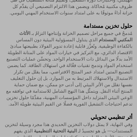
ظروف مكتبية مُحاكاة. ويضمن هذا الالتزام التصنيعي أن يقدِّم كل
خزانة أداءً موثوقًا به على امتداد سنوات الاستخدام المهني اليومي.
حلول تخزين مستدامة
مُدمجٌ في جميع مراحل تصميم الخزانة وإنتاجها التزامٌ بـ
الأثاث
المكتبي المستدام
الذي يتناول المسؤولية البيئية دون المساس
بالكفاءة الوظيفية. وتُعزِّز قابلية إعادة تدوير الفولاذ بطبيعتها مبادئ
الاقتصاد الدائري، مع التركيز في خيارات المواد على المتانة الطويلة
الأمد بدلًا من البدائل ذات الاستخدام الواحد. وتحسِّن عمليات التصنيع
استخدام المواد وتدمج تقنيات فعَّالة في استهلاك الطاقة. كما يضمن
التصنيع المتين امتداد عمر المنتج الافتراضي، مما يقلل من تكرار
الاستبدال والاستهلاك المرتبط به من الموارد. بل إن حلول التغليف
نفسها تقلل من الأثر البيئي إلى أدنى حدٍ ممكن، مع ضمان حماية
المنتج أثناء النقل. ويتمثِّل هذا النهج الشامل للاستدامة في توافقه مع
الوعي البيئي المتزايد داخل المؤسسات المهنية، مقدِّمًا حلول تخزين
تدعم احتياجات التشغيل الفورية فضلًا عن القيم البيئية طويلة الأمد.
أثر تنظيمي تحويلي
وفي النهاية، لا يمثل دولاب التخزين الحديدي هذا مجرد وسيلة لتخزين
المستندات— بل هو تجسيدٌ لـ
البنية التحتية التنظيمية
الذي يفهم